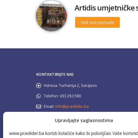
Artidis umjetničke s
Vidi sve ponude
KONTAKTIRAJTE NAS
Adresa:
Turhanija 2, Sarajevo
Telefon:
033 250 580
Email:
info@pravilider.ba
Radno Vrijeme:
Pon - Pet / 08:00 - 16:30
Upravljajte saglasnostima
www.pravilider.ba koristi kolačiće kako bi poboljšao Vaše korisni
080 022 336
Besplatna info linija: