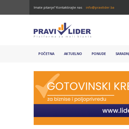
Imate pitanje? Kontaktirajte nas
info@pravilider.ba
POČETNA
AKTUELNO
PONUDE
SARADN