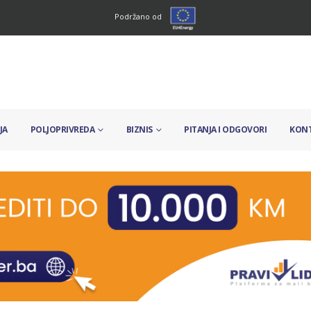
Podržano od
JA
POLJOPRIVREDA
BIZNIS
PITANJA I ODGOVORI
KON