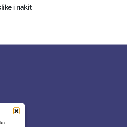
like i nakit
čko