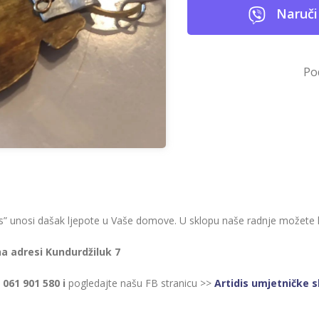
Naruči
Po
idis” unosi dašak ljepote u Vaše domove. U sklopu naše radnje možete ku
na adresi Kundurdžiluk 7
n
061 901 580 i
pogledajte našu FB stranicu >>
Artidis umjetničke sl