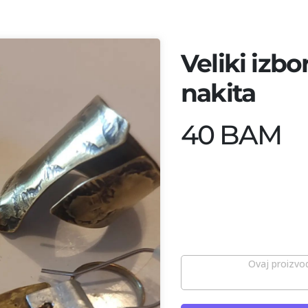
Veliki izb
nakita
40 BAM
Ovaj proizvod