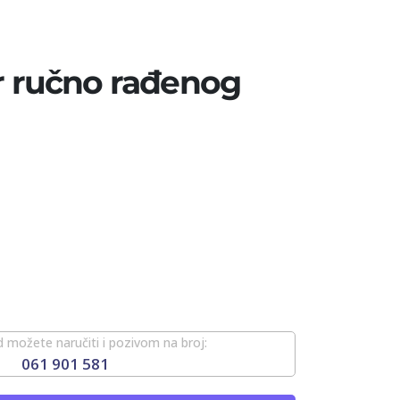
or ručno rađenog
 možete naručiti i pozivom na broj:
061 901 581