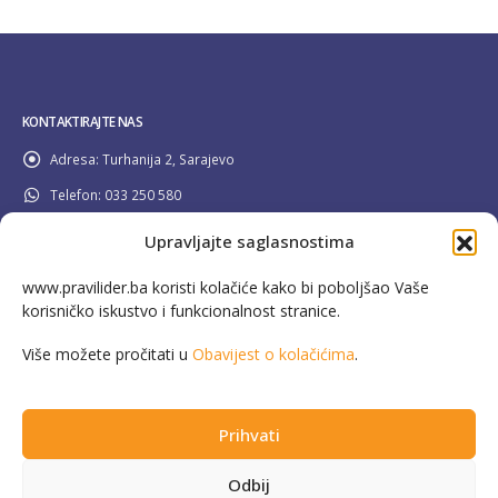
KONTAKTIRAJTE NAS
Adresa:
Turhanija 2, Sarajevo
Telefon:
033 250 580
Email:
info@pravilider.ba
Upravljajte saglasnostima
Radno Vrijeme:
Pon - Pet / 08:00 - 16:30
www.pravilider.ba koristi kolačiće kako bi poboljšao Vaše
korisničko iskustvo i funkcionalnost stranice.
080 022 336
Besplatna info linija:
Više možete pročitati u
Obavijest o kolačićima
.
Prihvati
This website has been produced with the assistance of the European Union in
Odbij
the framework of the EU4Energy Initiative. The contents are the sole