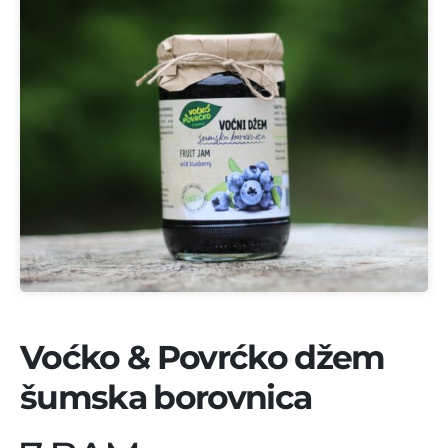
Voćko & Povrćko džem
šumska borovnica