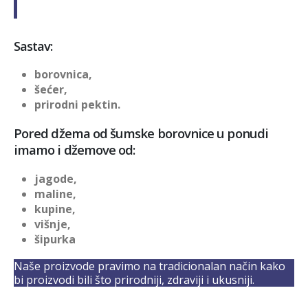
Sastav:
borovnica,
šećer,
prirodni pektin.
Pored džema od šumske borovnice u ponudi
imamo i džemove od:
jagode,
maline,
kupine,
višnje,
šipurka
Naše proizvode pravimo na tradicionalan način kako
bi proizvodi bili što prirodniji, zdraviji i ukusniji.