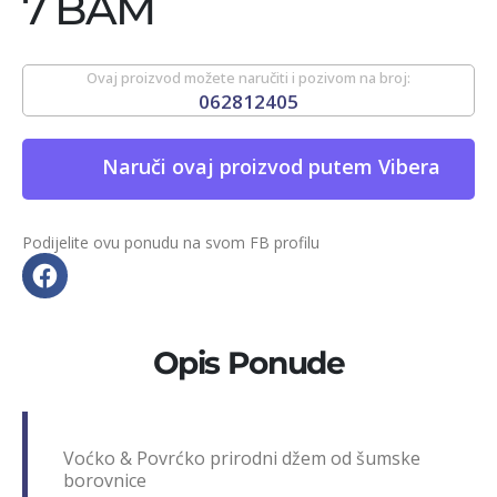
7 BAM
Ovaj proizvod možete naručiti i pozivom na broj:
062812405
Naruči ovaj proizvod putem Vibera
Podijelite ovu ponudu na svom FB profilu
Opis Ponude
Voćko & Povrćko prirodni džem od šumske
borovnice