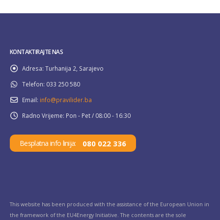
KONTAKTIRAJTE NAS
Adresa:
Turhanija 2, Sarajevo
Telefon:
033 250 580
Email:
info@pravilider.ba
Radno Vrijeme:
Pon - Pet / 08:00 - 16:30
080 022 336
Besplatna info linija:
This website has been produced with the assistance of the European Union in
the framework of the EU4Energy Initiative. The contents are the sole