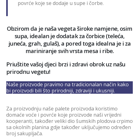
povrće koje se dodaje u supe i čorbe.
Obzirom da je naša vegeta široke namjene, osim
supa, idealan je dodatak za čorbice (teleća,
juneća, grah, gulaš), a pored toga idealna je i za
mariniranje svih vrsta mesa i ribe.
Priuštite vašoj djeci brzi i zdravi obrok uz našu
prirodnu vegetu!
Naše proizvode pravimo na tradicionalan način kako
bi proizvodi bili što prirodniji, zdraviji i ukusniji.
Za proizvodnju naše palete proizvoda koristimo
domaće voće i povrće koje proizvode naši vrijedni
kooperanti, također veliki dio šumskih plodova crpimo
sa okolnih planina gdje također uključujemo određen
broj sakupljača.