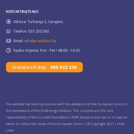
KONTAKTIRAJTE NAS
Adresa:
Turhanija 2, Sarajevo
Telefon:
033 250 580
Email:
info@pravilider.ba
Radno Vrijeme:
Pon - Pet / 08:00 - 16:30
080 022 336
Besplatna info linija:
This website has been produced with the assistance of the European Union in
the framework of the EU4Energy Initiative. The contents are the sole
responsibility of Microcredit Foundation LIDER Sarajevo and can in no way be
taken to reflect the views of the European Union. | © Copyright 2021 | Pravi
Lider