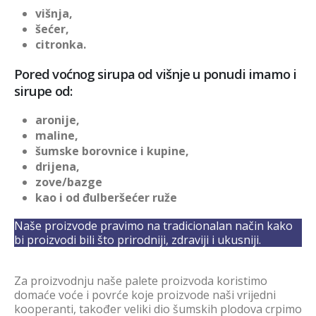
višnja,
šećer,
citronka.
Pored voćnog sirupa od višnje u ponudi imamo i
sirupe od:
aronije,
maline,
šumske borovnice i kupine,
drijena,
zove/bazge
kao i od đulberšećer ruže
Naše proizvode pravimo na tradicionalan način kako
bi proizvodi bili što prirodniji, zdraviji i ukusniji.
Za proizvodnju naše palete proizvoda koristimo
domaće voće i povrće koje proizvode naši vrijedni
kooperanti, također veliki dio šumskih plodova crpimo