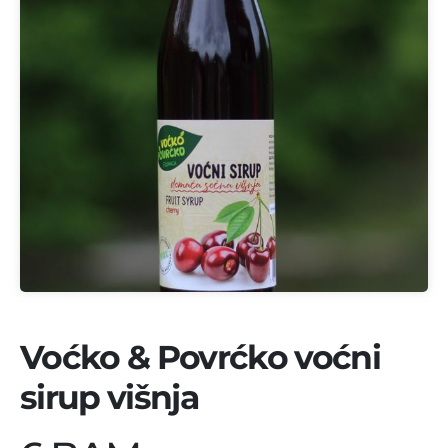
Voćko & Povrćko voćni
sirup višnja