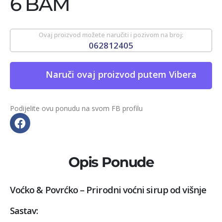
6 BAM
Ovaj proizvod možete naručiti i pozivom na broj:
062812405
Naruči ovaj proizvod putem Vibera
Podijelite ovu ponudu na svom FB profilu
Opis Ponude
Voćko & Povrćko – Prirodni voćni sirup od višnje
Sastav: