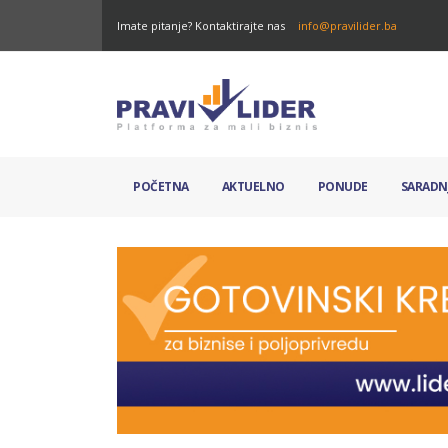
Imate pitanje? Kontaktirajte nas
info@pravilider.ba
POČETNA
AKTUELNO
PONUDE
SARADN