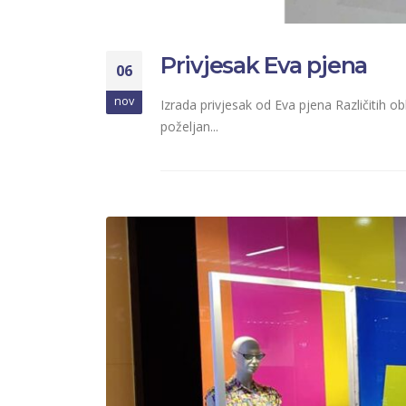
Privjesak Eva pjena
06
nov
Izrada privjesak od Eva pjena Različitih ob
poželjan...