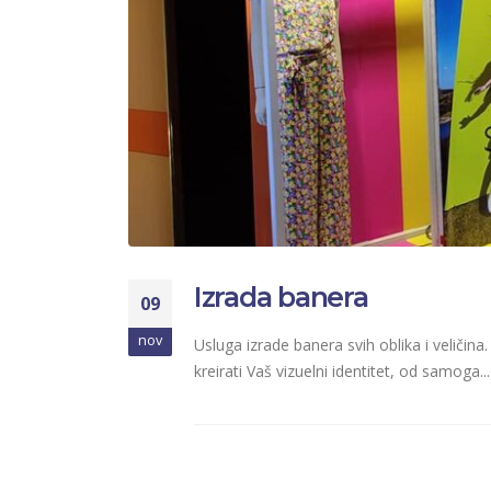
Izrada banera
09
nov
Usluga izrade banera svih oblika i veliči
kreirati Vaš vizuelni identitet, od samoga...