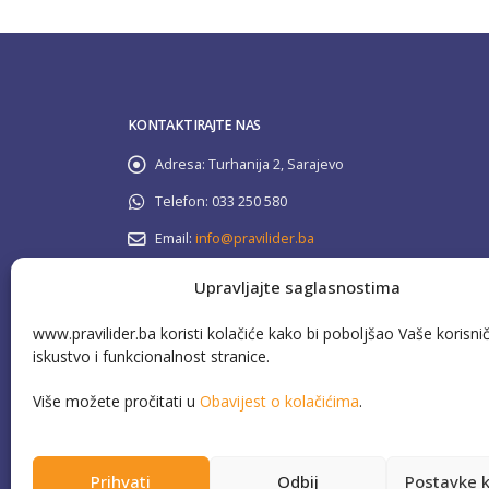
KONTAKTIRAJTE NAS
Adresa:
Turhanija 2, Sarajevo
Telefon:
033 250 580
Email:
info@pravilider.ba
Radno Vrijeme:
Pon - Pet / 08:00 - 16:30
Upravljajte saglasnostima
www.pravilider.ba koristi kolačiće kako bi poboljšao Vaše korisni
080 022 336
Besplatna info linija:
iskustvo i funkcionalnost stranice.
Više možete pročitati u
Obavijest o kolačićima
.
Prihvati
Odbij
Postavke k