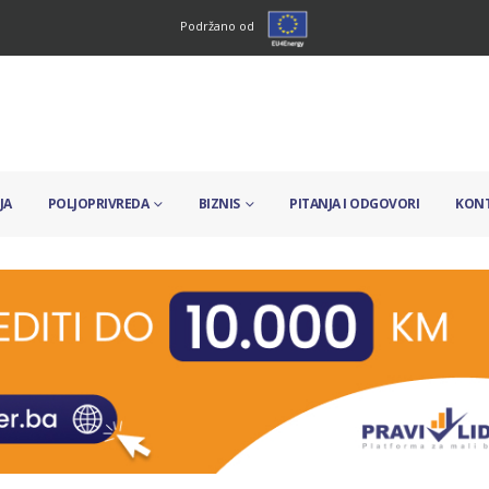
Podržano od
JA
POLJOPRIVREDA
BIZNIS
PITANJA I ODGOVORI
KON