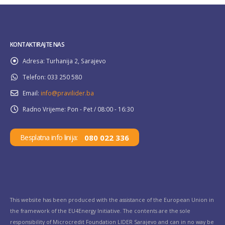
KONTAKTIRAJTE NAS
Adresa:
Turhanija 2, Sarajevo
Telefon:
033 250 580
Email:
info@pravilider.ba
Radno Vrijeme:
Pon - Pet / 08:00 - 16:30
080 022 336
Besplatna info linija:
This website has been produced with the assistance of the European Union in
the framework of the EU4Energy Initiative. The contents are the sole
responsibility of Microcredit Foundation LIDER Sarajevo and can in no way be