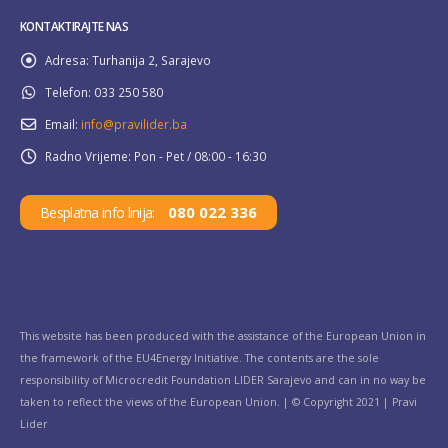
KONTAKTIRAJTE NAS
Adresa:
Turhanija 2, Sarajevo
Telefon:
033 250 580
Email:
info@pravilider.ba
Radno Vrijeme:
Pon - Pet / 08:00 - 16:30
080 022 336
Besplatna info linija:
This website has been produced with the assistance of the European Union in
the framework of the EU4Energy Initiative. The contents are the sole
responsibility of Microcredit Foundation LIDER Sarajevo and can in no way be
taken to reflect the views of the European Union. | © Copyright 2021 | Pravi
Lider