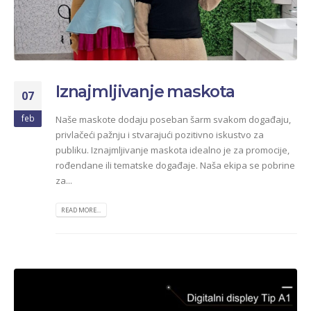
Iznajmljivanje maskota
07
feb
Naše maskote dodaju poseban šarm svakom događaju,
privlačeći pažnju i stvarajući pozitivno iskustvo za
publiku. Iznajmljivanje maskota idealno je za promocije,
rođendane ili tematske događaje. Naša ekipa se pobrine
za...
READ MORE...