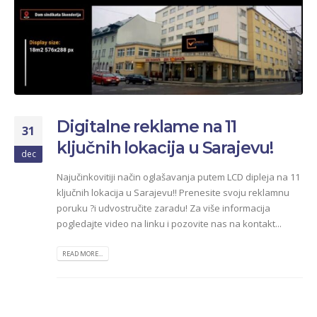
Digitalne reklame na 11
31
ključnih lokacija u Sarajevu!
dec
Najučinkovitiji način oglašavanja putem LCD dipleja na 11
ključnih lokacija u Sarajevu‼ Prenesite svoju reklamnu
poruku ?i udvostručite zaradu! Za više informacija
pogledajte video na linku i pozovite nas na kontakt...
READ MORE...