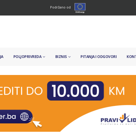
Podržano od
JA
POLJOPRIVREDA
BIZNIS
PITANJA I ODGOVORI
KON