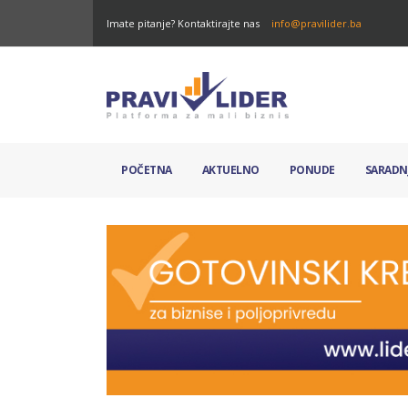
Imate pitanje? Kontaktirajte nas
info@pravilider.ba
POČETNA
AKTUELNO
PONUDE
SARADN