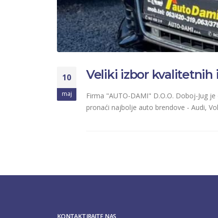
Veliki izbor kvalitetni
10
maj
Firma "AUTO-DAMI" D.O.O. Doboj-Jug je o
pronaći najbolje auto brendove - Audi, Vo
KONTAKTIRAJTE NAS