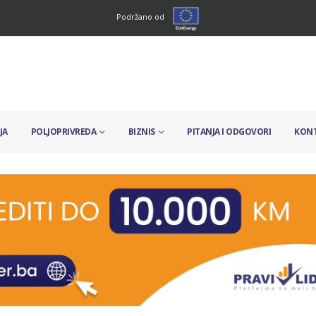
Podržano od
JA
POLJOPRIVREDA
BIZNIS
PITANJA I ODGOVORI
KON