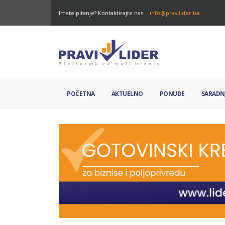
Imate pitanje? Kontaktirajte nas
info@pravilider.ba
POČETNA
AKTUELNO
PONUDE
SARADN