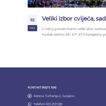
Veliki izbor cvijeća, s
02
nov
U našoj ponudi imamo veliki izbor sadnica, 
Kontak telefon 061 671 819 Kompletnu po
KONTAKTIRAJTE NAS
Adresa:
Turhanija 2, Sarajevo
Telefon:
033 250 580