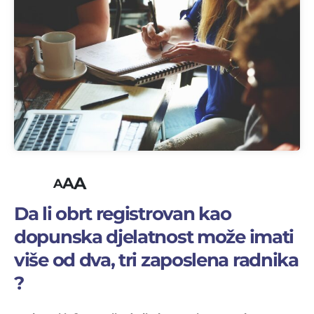
A
A
A
Da li obrt registrovan kao
dopunska djelatnost može imati
više od dva, tri zaposlena radnika
?