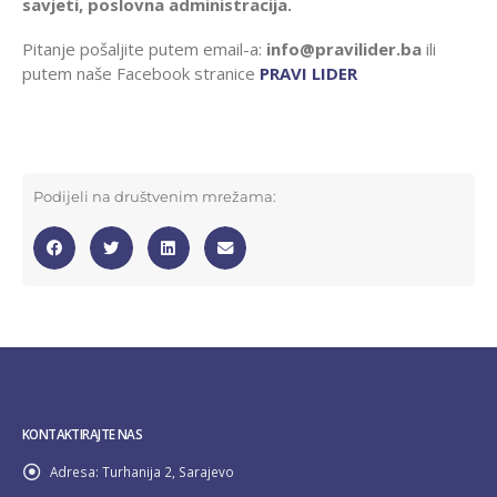
savjeti, poslovna administracija.
Pitanje pošaljite putem email-a:
info@pravilider.ba
ili
putem naše Facebook stranice
PRAVI LIDER
Podijeli na društvenim mrežama:
KONTAKTIRAJTE NAS
Adresa:
Turhanija 2, Sarajevo