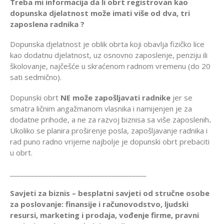
Treba mi informacija da li obrt registrovan kao
dopunska djelatnost može imati više od dva, tri
zaposlena radnika ?
Dopunska djelatnost je oblik obrta koji obavlja fizičko lice
kao dodatnu djelatnost, uz osnovno zaposlenje, penziju ili
školovanje, najčešće u skraćenom radnom vremenu (do 20
sati sedmično).
Dopunski obrt
NE može zapošljavati radnike
jer se
smatra ličnim angažmanom vlasnika i namijenjen je za
dodatne prihode, a ne za razvoj biznisa sa više zaposlenih
.
Ukoliko se planira proširenje posla, zapošljavanje radnika i
rad puno radno vrijeme najbolje je dopunski obrt prebaciti
u obrt.
_______________________________________
Savjeti za biznis – besplatni savjeti od stručne osobe
za poslovanje: finansije i računovodstvo, ljudski
resursi, marketing i prodaja, vođenje firme, pravni