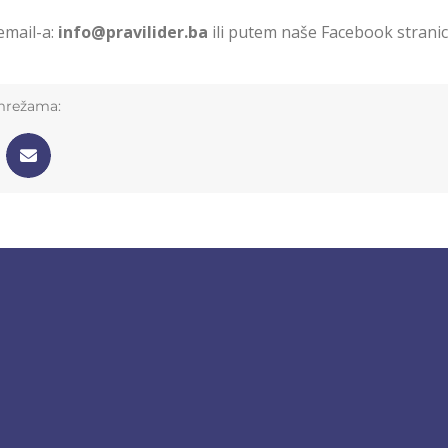
email-a:
info@pravilider.ba
ili putem naše Facebook strani
 mrežama: