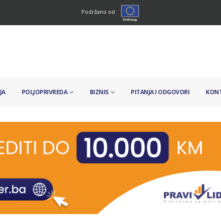
Podržano od
JA
POLJOPRIVREDA
BIZNIS
PITANJA I ODGOVORI
KON