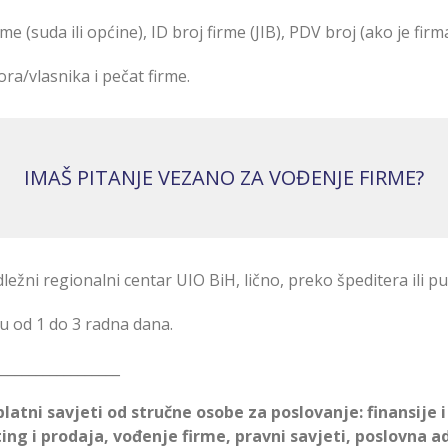
irme (suda ili općine), ID broj firme (JIB), PDV broj (ako je fi
ora/vlasnika i pečat firme.
IMAŠ PITANJE VEZANO ZA VOĐENJE FIRME?
ležni regionalni centar UIO BiH, lično, preko špeditera ili p
u od 1 do 3 radna dana.
__________________
platni savjeti od stručne osobe za poslovanje: finansije
ting i prodaja, vođenje firme, pravni savjeti, poslovna a