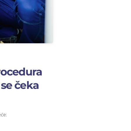
rocedura
 se čeka
eće: