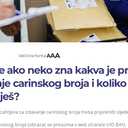
A
A
A
Veličina fonta:
 ako neko zna kakva je p
je carinskog broja i koliko
ješ?
u zahtjeva za izdavanje carinskog broja treba pripremiti sljed
rinskog broja (obrazac se preuzima s web stranice UIO BiH),