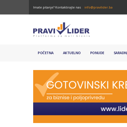
Imate pitanje? Kontaktirajte nas
info@pravilider.ba
POČETNA
AKTUELNO
PONUDE
SARADN