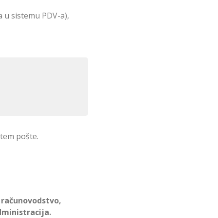
rma u sistemu PDV-a),
utem pošte.
 i računovodstvo,
dministracija.