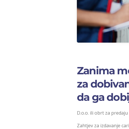
Zanima me
za dobivan
da ga dobi
D.o.o. ili obrt za predaj
Zahtjev za izdavanje ca