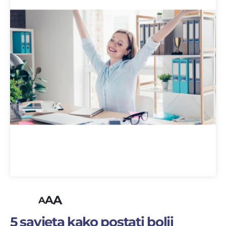
A
A
A
5 savjeta kako postati bolji