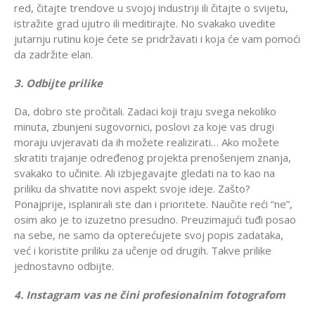
red, čitajte trendove u svojoj industriji ili čitajte o svijetu,
istražite grad ujutro ili meditirajte. No svakako uvedite
jutarnju rutinu koje ćete se pridržavati i koja će vam pomoći
da zadržite elan.
3. Odbijte prilike
Da, dobro ste pročitali. Zadaci koji traju svega nekoliko
minuta, zbunjeni sugovornici, poslovi za koje vas drugi
moraju uvjeravati da ih možete realizirati… Ako možete
skratiti trajanje određenog projekta prenošenjem znanja,
svakako to učinite. Ali izbjegavajte gledati na to kao na
priliku da shvatite novi aspekt svoje ideje. Zašto?
Ponajprije, isplanirali ste dan i prioritete. Naučite reći “ne”,
osim ako je to izuzetno presudno. Preuzimajući tuđi posao
na sebe, ne samo da opterećujete svoj popis zadataka,
već i koristite priliku za učenje od drugih. Takve prilike
jednostavno odbijte.
4. Instagram vas ne čini profesionalnim fotografom