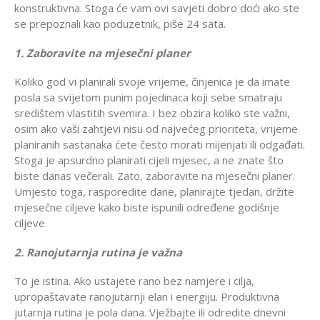
konstruktivna. Stoga će vam ovi savjeti dobro doći ako ste
se prepoznali kao poduzetnik, piše 24 sata.
1. Zaboravite na mjesečni planer
Koliko god vi planirali svoje vrijeme, činjenica je da imate
posla sa svijetom punim pojedinaca koji sebe smatraju
središtem vlastitih svemira. I bez obzira koliko ste važni,
osim ako vaši zahtjevi nisu od najvećeg prioriteta, vrijeme
planiranih sastanaka ćete često morati mijenjati ili odgađati.
Stoga je apsurdno planirati cijeli mjesec, a ne znate što
biste danas večerali. Zato, zaboravite na mjesečni planer.
Umjesto toga, rasporedite dane, planirajte tjedan, držite
mjesečne ciljeve kako biste ispunili određene godišnje
ciljeve.
2. Ranojutarnja rutina je važna
To je istina. Ako ustajete rano bez namjere i cilja,
upropaštavate ranojutarnji elan i energiju. Produktivna
jutarnja rutina je pola dana. Vježbajte ili odredite dnevni