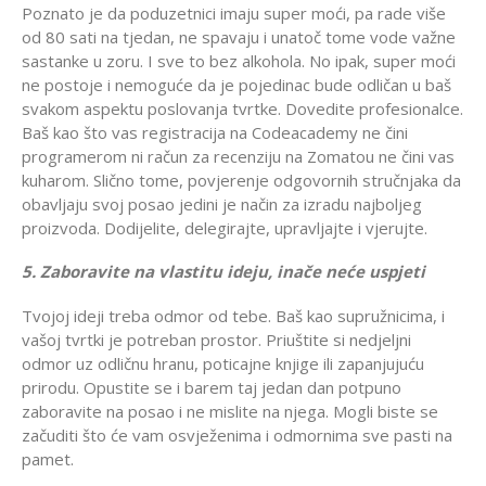
Poznato je da poduzetnici imaju super moći, pa rade više
od 80 sati na tjedan, ne spavaju i unatoč tome vode važne
sastanke u zoru. I sve to bez alkohola. No ipak, super moći
ne postoje i nemoguće da je pojedinac bude odličan u baš
svakom aspektu poslovanja tvrtke. Dovedite profesionalce.
Baš kao što vas registracija na Codeacademy ne čini
programerom ni račun za recenziju na Zomatou ne čini vas
kuharom. Slično tome, povjerenje odgovornih stručnjaka da
obavljaju svoj posao jedini je način za izradu najboljeg
proizvoda. Dodijelite, delegirajte, upravljajte i vjerujte.
5. Zaboravite na vlastitu ideju, inače neće uspjeti
Tvojoj ideji treba odmor od tebe. Baš kao supružnicima, i
vašoj tvrtki je potreban prostor. Priuštite si nedjeljni
odmor uz odličnu hranu, poticajne knjige ili zapanjujuću
prirodu. Opustite se i barem taj jedan dan potpuno
zaboravite na posao i ne mislite na njega. Mogli biste se
začuditi što će vam osvježenima i odmornima sve pasti na
pamet.