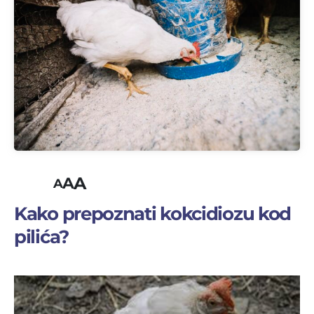
A
A
A
Kako prepoznati kokcidiozu kod
pilića?