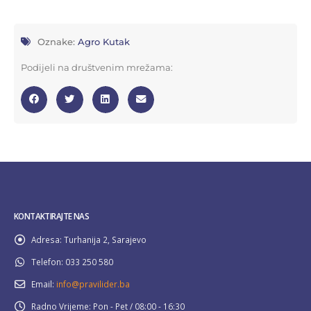
Oznake:
Agro Kutak
Podijeli na društvenim mrežama:
KONTAKTIRAJTE NAS
Adresa:
Turhanija 2, Sarajevo
Telefon:
033 250 580
Email:
info@pravilider.ba
Radno Vrijeme:
Pon - Pet / 08:00 - 16:30