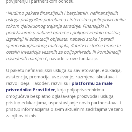
povjerenju i partnerskom odnosu.
“
Nudimo pakete finansijskih i besplatnih, nefinansijskih
usluga prilagođen potrebama i interesima poljoprivrednika
tokom cjelokupnog trajanja saradnje. Finansijski ih
podržavamo u nabavci opreme i poljoprivrednih mašina,
izgradnji ili adaptaciji objekata, nabavci stoke i peradi,
sjemenskog/sadnog materijala, đubriva i stočne hrane te
ostalih investicija vezanih za poljoprivredu ili kombinaciji
navedenih namjena
“, navode iz ove fondacije.
U paketu nefinansijskih usluga su savjetovanje, edukacija,
asistencija, promocija, uvezivanje, razmjena iskustava i
razvoj ideja. Također, razvili su i
platformu za male
privrednike
Pravi lider
, koja poljoprivrednicima
omogućava besplatno oglašavanje proizvoda i usluga,
pristup edukacijama, uspostavljanje novih partnerstava i
pristup informacijama o svim aktuelnim sadržajima vezano
za njihov biznis.