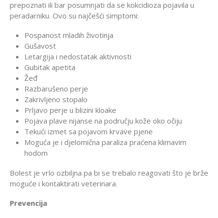
prepoznati ili bar posumnjati da se kokcidioza pojavila u
peradarniku. Ovo su najčešći simptomi:
Pospanost mladih životinja
Gušavost
Letargija i nedostatak aktivnosti
Gubitak apetita
Žeđ
Razbarušeno perje
Zakrivljeno stopalo
Prljavo perje u blizini kloake
Pojava plave nijanse na području kože oko očiju
Tekući izmet sa pojavom krvave pjene
Moguća je i djelomična paraliza praćena klimavim
hodom
Bolest je vrlo ozbiljna pa bi se trebalo reagovati što je brže
moguće i kontaktirati veterinara.
Prevencija