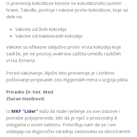
U prevenciji kokcidioze koriste se kokcidiostatici putem
hrane. Takođe, postoje i vakcine protiv kokcidioze, koje se
dele na:
Vakcine od živih kokcidija
Vakcine od inaktivisanih kokcidija
Vakcine su efikasne isključivo protiv vrsta kokcidija koje
sadrže, jer ne postoji unakrsna zaštita između različitih
vrsta
Eimeria
.
Pored vakcinacije, ključni deo prevencije je i striktno
poštovanje propisanih zoo-higijenskih mera u uzgoju pilića.
Priredio Dr.Vet. Med
Zlatan Hasibović
Iz
MKF “Lider”
kažu da nude rješenje za sve izazove i
potrebe poljoprivrede, bilo da je riječ o proizvodnji ili
uslugama u ovom sektoru. Potvrđuju nam da se i oni
oslanjaju na dugoročnu saradnju zasnovanu na obostranom