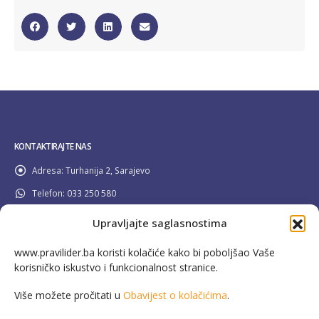
KONTAKTIRAJTE NAS
Adresa:
Turhanija 2, Sarajevo
Telefon:
033 250 580
Email:
info@pravilider.ba
Upravljajte saglasnostima
Radno Vrijeme:
Pon - Pet / 08:00 - 16:30
www.pravilider.ba koristi kolačiće kako bi poboljšao Vaše
korisničko iskustvo i funkcionalnost stranice.
080 022 336
Besplatna info linija:
Više možete pročitati u
Obavijest o kolačićima
.