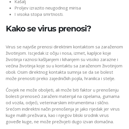
Kašalj
Proljev izrazito neugodnog mirisa
I visoka stopa smrtnosti.
Kako se virus prenosi?
Virus se najviše prenosi direktnim kontaktom sa zaraženom
životinjom. Iscjedak iz očiju i nosa, izmet, kapljice koje
životinja raznosi kašljanjem i kihanjem su visoko zarazne i
većina životinja koje su u kontaktu sa zaraženom životinjom
oboli. Osim direktnog kontakta sumnja se da se bolest
može prenositi preko zajedničkih pojila, hranilica i stelje.
Ćovjek ne može oboljeti, ali može biti faktor u prenošenju
bolesti prenoseći zaraženi materijal na cipelama, gumama
od vozila, odjeći, veterinarskim intrumentima i slično.
Srećom indirektni način prenošenja je jako rijedak jer virus
kuge malih preživara, kao i njegov bliski srodnik virus
goveđe kuge, ne može preživjeti dugo izvan domaćina.