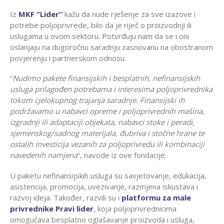
Iz
MKF “Lider”
kažu da nude rješenje za sve izazove i
potrebe poljoprivrede, bilo da je riječ o proizvodnji ili
uslugama u ovom sektoru. Potvrđuju nam da se i oni
oslanjaju na dugoročnu saradnju zasnovanu na obostranom
povjerenju i partnerskom odnosu.
“
Nudimo pakete finansijskih i besplatnih, nefinansijskih
usluga prilagođen potrebama i interesima poljoprivrednika
tokom cjelokupnog trajanja saradnje. Finansijski ih
podržavamo u nabavci opreme i poljoprivrednih mašina,
izgradnji ili adaptaciji objekata, nabavci stoke i peradi,
sjemenskog/sadnog materijala, đubriva i stočne hrane te
ostalih investicija vezanih za poljoprivredu ili kombinaciji
navedenih namjena
“, navode iz ove fondacije.
U paketu nefinansijskih usluga su savjetovanje, edukacija,
asistencija, promocija, uvezivanje, razmjena iskustava i
razvoj ideja. Također, razvili su i
platformu za male
privrednike
Pravi lider
, koja poljoprivrednicima
omogućava besplatno oglašavanje proizvoda i usluga,