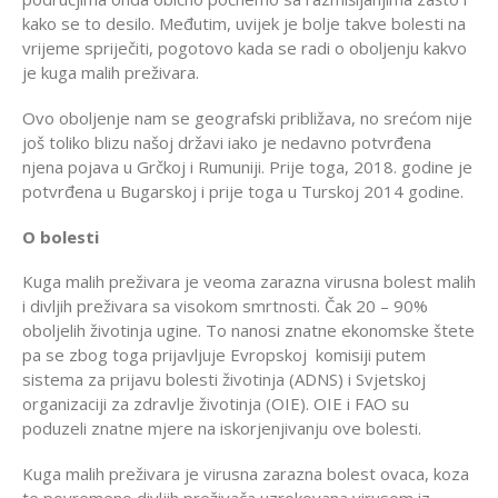
kako se to desilo. Međutim, uvijek je bolje takve bolesti na
vrijeme spriječiti, pogotovo kada se radi o oboljenju kakvo
je kuga malih preživara.
Ovo oboljenje nam se geografski približava, no srećom nije
još toliko blizu našoj državi iako je nedavno potvrđena
njena pojava u Grčkoj i Rumuniji. Prije toga, 2018. godine je
potvrđena u Bugarskoj i prije toga u Turskoj 2014 godine.
O bolesti
Kuga malih preživara je veoma zarazna virusna bolest malih
i divljih preživara sa visokom smrtnosti. Čak 20 – 90%
oboljelih životinja ugine. To nanosi znatne ekonomske štete
pa se zbog toga prijavljuje Evropskoj komisiji putem
sistema za prijavu bolesti životinja (ADNS) i Svjetskoj
organizaciji za zdravlje životinja (OIE). OIE i FAO su
poduzeli znatne mjere na iskorjenjivanju ove bolesti.
Kuga malih preživara je virusna zarazna bolest ovaca, koza
te povremeno divljih preživača uzrokovana virusom iz