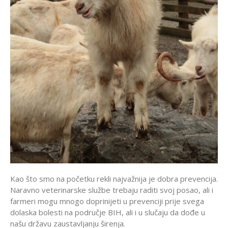
Kao što smo na početku rekli najvažnija je dobra prevencija.
Naravno veterinarske službe trebaju raditi svoj posao, ali i
farmeri mogu mnogo doprinijeti u prevenciji prije svega
dolaska bolesti na područje BIH, ali i u slučaju da dođe u
našu državu zaustavljanju širenja.