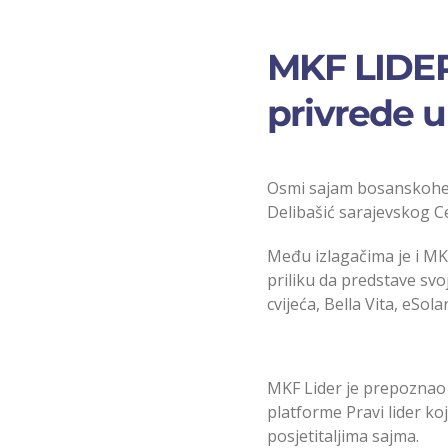
MKF LIDER
privrede u
Osmi sajam bosanskoherc
Delibašić sarajevskog Ce
Među izlagačima je i MKF 
priliku da predstave svo
cvijeća, Bella Vita, eSol
MKF Lider je prepoznao o
platforme Pravi lider koj
posjetitaljima sajma.