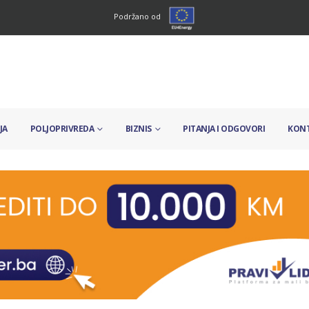
Podržano od
JA
POLJOPRIVREDA
BIZNIS
PITANJA I ODGOVORI
KON