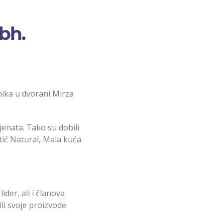
bh.
ika u dvorani Mirza
ijenata. Tako su dobili
rtić Natural, Mala kuća
der, ali i članova
ili svoje proizvode