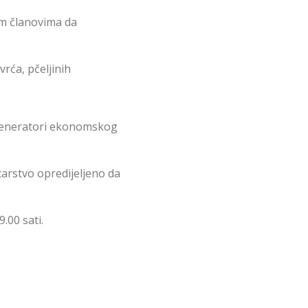
im članovima da
vrća, pčeljinih
 generatori ekonomskog
tarstvo opredijeljeno da
.00 sati.