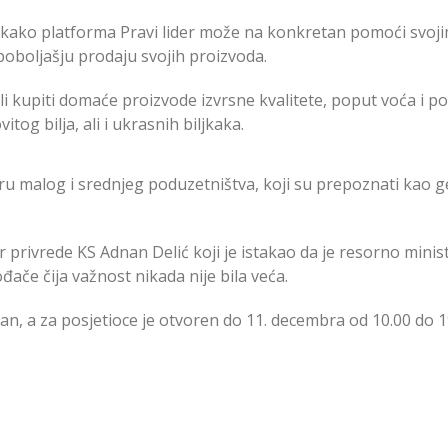
r kako platforma Pravi lider može na konkretan pomoći svoj
poboljašju prodaju svojih proizvoda.
li kupiti domaće proizvode izvrsne kvalitete, poput voća i po
itog bilja, ali i ukrasnih biljkaka.
ru malog i srednjeg poduzetništva, koji su prepoznati kao
r privrede KS Adnan Delić koji je istakao da je resorno minis
če čija važnost nikada nije bila veća.
an, a za posjetioce je otvoren do 11. decembra od 10.00 do 19