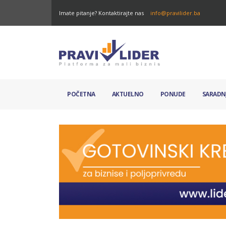
Imate pitanje? Kontaktirajte nas
info@pravilider.ba
POČETNA
AKTUELNO
PONUDE
SARADN