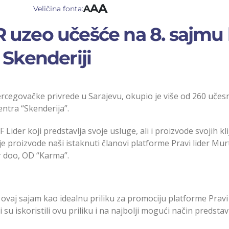
A
A
A
Veličina fonta:
 uzeo učešće na 8. sajmu 
 Skenderiji
egovačke privrede u Sarajevu, okupio je više od 260 učesn
ntra “Skenderija”.
Lider koji predstavlja svoje usluge, ali i proizvode svojih kl
je proizvode naši istaknuti članovi platforme Pravi lider Mu
ar doo, OD “Karma”.
vaj sajam kao idealnu priliku za promociju platforme Pravi li
i su iskoristili ovu priliku i na najbolji mogući način predstav