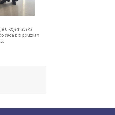
je u kojem svaka
 do sada biti pouzdan
če.