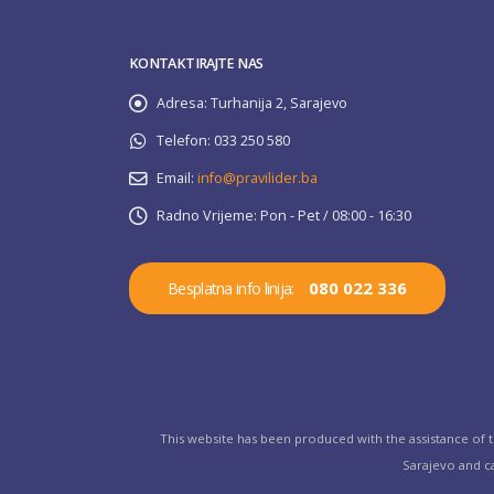
KONTAKTIRAJTE NAS
Adresa:
Turhanija 2, Sarajevo
Telefon:
033 250 580
Email:
info@pravilider.ba
Radno Vrijeme:
Pon - Pet / 08:00 - 16:30
080 022 336
Besplatna info linija:
This website has been produced with the assistance of 
Sarajevo and ca