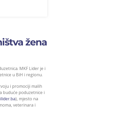
ištva žena
uzetnica. MKF Lider je i
nice u BiH i regionu.
voju i promociji malih
za buduće poduzetnice i
ilider.ba
), mjesto na
onoma, veterinara i