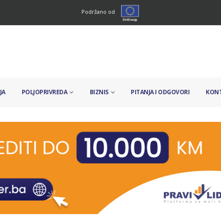
Podržano od
JA
POLJOPRIVREDA
BIZNIS
PITANJA I ODGOVORI
KON