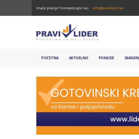
Imate pitanje? Kontaktirajte nas
info@pravilider.ba
POČETNA
AKTUELNO
PONUDE
SARADN