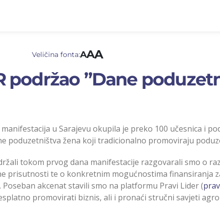
A
A
A
Veličina fonta:
 podržao ”Dane poduzetn
anifestacija u Sarajevu okupila je preko 100 učesnica i pod
 poduzetništva žena koji tradicionalno promoviraju poduzet
držali tokom prvog dana manifestacije razgovarali smo o raz
alne prisutnosti te o konkretnim mogućnostima finansiranja 
s. Poseban akcenat stavili smo na platformu Pravi Lider (
prav
platno promovirati biznis, ali i pronaći stručni savjeti agr