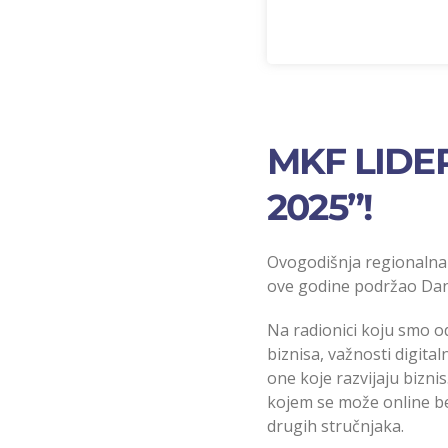
MKF LIDER
2025”!
Ovogodišnja regionalna m
ove godine podržao Dane
Na radionici koju smo o
biznisa, važnosti digit
one koje razvijaju bizni
kojem se može online bes
drugih stručnjaka.