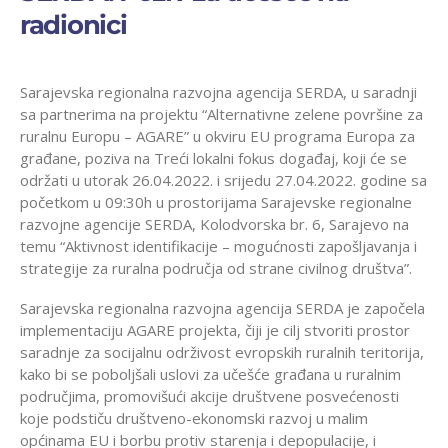
radionici
Sarajevska regionalna razvojna agencija SERDA, u saradnji
sa partnerima na projektu “Alternativne zelene površine za
ruralnu Europu – AGARE” u okviru EU programa Europa za
građane, poziva na Treći lokalni fokus događaj, koji će se
održati u utorak 26.04.2022. i srijedu 27.04.2022. godine sa
početkom u 09:30h u prostorijama Sarajevske regionalne
razvojne agencije SERDA, Kolodvorska br. 6, Sarajevo na
temu “Aktivnost identifikacije – mogućnosti zapošljavanja i
strategije za ruralna područja od strane civilnog društva”.
Sarajevska regionalna razvojna agencija SERDA je započela
implementaciju AGARE projekta, čiji je cilj stvoriti prostor
saradnje za socijalnu održivost evropskih ruralnih teritorija,
kako bi se poboljšali uslovi za učešće građana u ruralnim
područjima, promovišući akcije društvene posvećenosti
koje podstiču društveno-ekonomski razvoj u malim
općinama EU i borbu protiv starenja i depopulacije, i