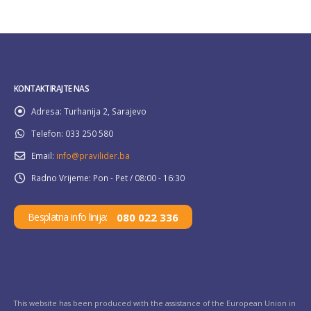
KONTAKTIRAJTE NAS
Adresa:
Turhanija 2, Sarajevo
Telefon:
033 250 580
Email:
info@pravilider.ba
Radno Vrijeme:
Pon - Pet / 08:00 - 16:30
080 022 336
Besplatna info linija:
This website has been produced with the assistance of the European Union in