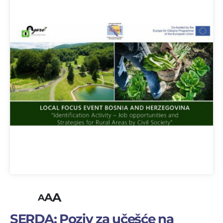
A
A
A
SERDA: Poziv za učešće na