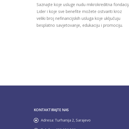
Saznajte koje usluge nudu mikrokreditna fondacij
Lider i koje sve benefite možete ostvariti kroz
veliki broj nefinancijskih usluga koje uključuju
besplatno savjetovanje, edukaciju i promociju.
KONTAKTIRAJTE NAS
Adresa:
Turhanija 2, Sarajevo