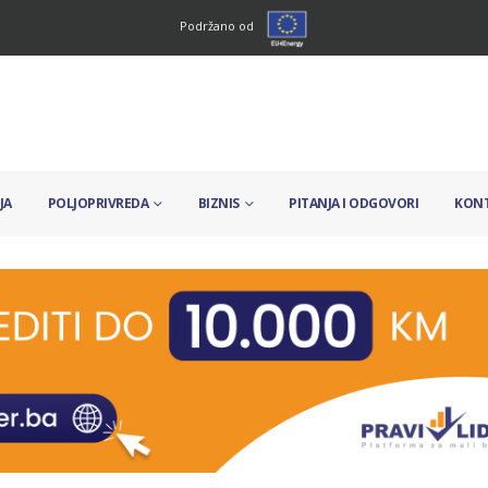
Podržano od
JA
POLJOPRIVREDA
BIZNIS
PITANJA I ODGOVORI
KON