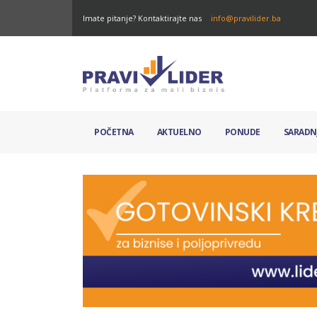
Imate pitanje? Kontaktirajte nas
info@pravilider.ba
POČETNA
AKTUELNO
PONUDE
SARADN