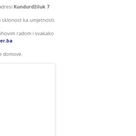
 adresi
Kundurdžiluk 7
u sklonost ka umjetnosti.
jihovim radom i svakako
er.ba
še domove.