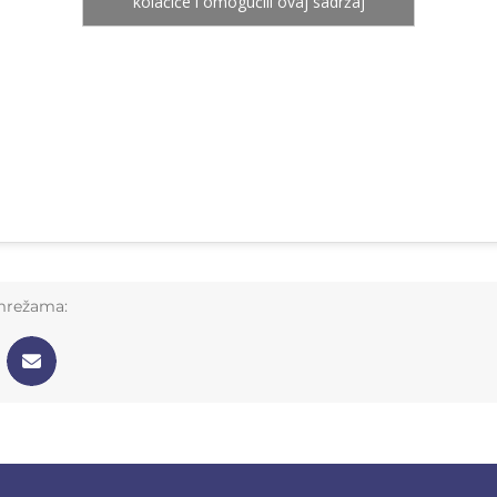
kolačiće i omogućili ovaj sadržaj
 mrežama: