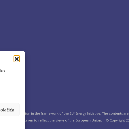
čko
olačića
the European Union in the framework of the EU4Energy Initiative. The contents are 
n in no way be taken to reflect the views of the European Union. | © Copyright 20