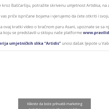
e kroz Baščaršiju, potražite skrivenu umjetnost Artidisa, na
 vas priče ispričane bojama i vjerujemo da ćete otkriti i svoj
 ovaj kratki video o bračnom paru Asani, upoznate se sa n
 koju se predstavili u sklopu naše platforme
www.pravilid
erija umjetničkih slika “Artidis”
unosi dašak ljepote u Va
Kliknite da biste prihvatili marketing