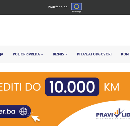
Podržano od
JA
POLJOPRIVREDA
BIZNIS
PITANJA I ODGOVORI
KON