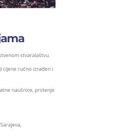
ojama
astvenom stvaralaštvu.
ji cijene ručno izrađen i
katne naušnice, prstenje
 Sarajeva,