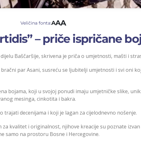
A
A
A
Veličina fonta:
Artidis” – priče ispričane b
dijelu Baščaršije, skrivena je priča o umjetnosti, mašti i str
 bračni par Asani, susreću se ljubitelji umjetnosti i svi oni ko
njena bojama, koji u svojoj ponudi imaju umjetničke slike, uni
vanog mesinga, cinkotita i bakra.
o trajati decenijama i koji je lagan za cijelodnevno nošenje.
 za kvalitet i originalnost, njihove kreacije su poznate izvan
d ne samo na prostoru Bosne i Hercegovine.