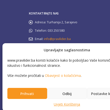
KONTAKTIRAJTE NAS
Adresa:
Turhanija 2, Sarajevo
Telefon:
033 250 580
Email:
info@pravilider.ba
Radno Vrijeme:
Pon - Pet / 08:00 - 16:30
Upravljajte saglasnostima
www.pravilider.ba koristi kolačiće kako bi poboljšao Vaše korisni
080 022 336
Besplatna info linija:
iskustvo i funkcionalnost stranice.
Više možete pročitati u
Obavijest o kolačićima
.
Prihvati
Odbij
Postavke k
This website has been produced with the assistance of 
Sarajevo and ca
Uvjeti Korištenja