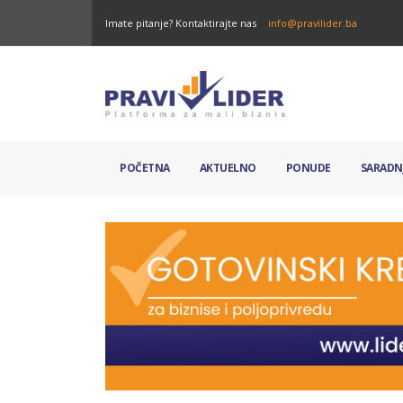
Imate pitanje? Kontaktirajte nas
info@pravilider.ba
POČETNA
AKTUELNO
PONUDE
SARADN