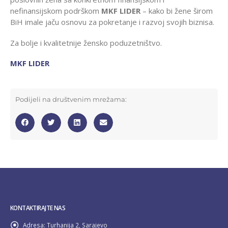
nefinansijskom podrškom
MKF LIDER
– kako bi žene širom
BiH imale jaču osnovu za pokretanje i razvoj svojih biznisa.
Za bolje i kvalitetnije žensko poduzetništvo.
MKF LIDER
Podijeli na društvenim mrežama:
KONTAKTIRAJTE NAS
Adresa:
Turhanija 2, Sarajevo