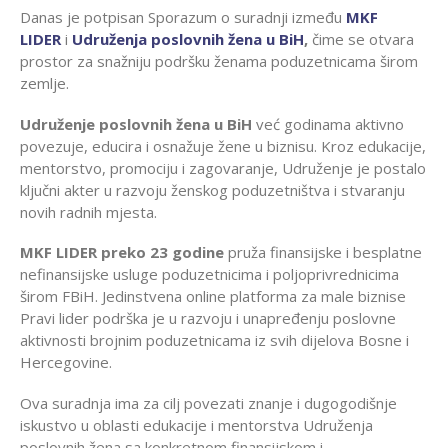
Danas je potpisan Sporazum o suradnji između
MKF
LIDER
i
Udruženja poslovnih žena u BiH
,
čime se otvara
prostor za snažniju podršku ženama poduzetnicama širom
zemlje.
Udruženje poslovnih žena u BiH
već godinama aktivno
povezuje, educira i osnažuje žene u biznisu. Kroz edukacije,
mentorstvo, promociju i zagovaranje, Udruženje je postalo
ključni akter u razvoju ženskog poduzetništva i stvaranju
novih radnih mjesta.
MKF LIDER preko 23 godine
pruža finansijske i besplatne
nefinansijske usluge poduzetnicima i poljoprivrednicima
širom FBiH. Jedinstvena online platforma za male biznise
Pravi lider podrška je u razvoju i unapređenju poslovne
aktivnosti brojnim poduzetnicama iz svih dijelova Bosne i
Hercegovine.
Ova suradnja ima za cilj povezati znanje i dugogodišnje
iskustvo u oblasti edukacije i mentorstva Udruženja
poslovnih žena sa konkretnom finansijskom i