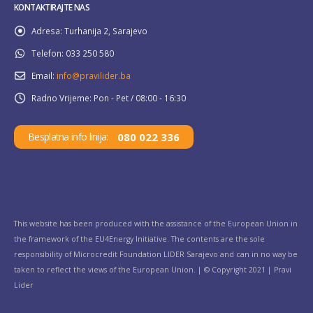
KONTAKTIRAJTE NAS
Adresa:
Turhanija 2, Sarajevo
Telefon:
033 250 580
Email:
info@pravilider.ba
Radno Vrijeme:
Pon - Pet / 08:00 - 16:30
080 022 336
Besplatna info linija:
This website has been produced with the assistance of the European Union in
the framework of the EU4Energy Initiative. The contents are the sole
responsibility of Microcredit Foundation LIDER Sarajevo and can in no way be
taken to reflect the views of the European Union. | © Copyright 2021 | Pravi
Lider