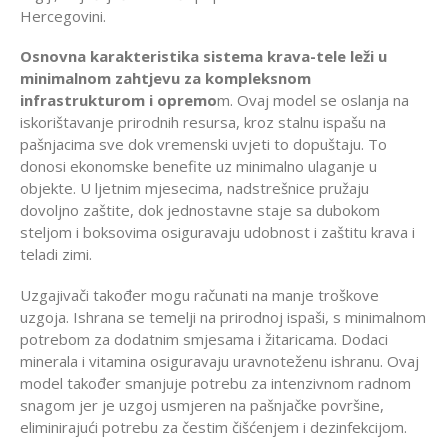
Hercegovini.
Osnovna karakteristika sistema krava-tele leži u
minimalnom zahtjevu za kompleksnom
infrastrukturom i opremo
m. Ovaj model se oslanja na
iskorištavanje prirodnih resursa, kroz stalnu ispašu na
pašnjacima sve dok vremenski uvjeti to dopuštaju. To
donosi ekonomske benefite uz minimalno ulaganje u
objekte. U ljetnim mjesecima, nadstrešnice pružaju
dovoljno zaštite, dok jednostavne staje sa dubokom
steljom i boksovima osiguravaju udobnost i zaštitu krava i
teladi zimi.
Uzgajivači također mogu računati na manje troškove
uzgoja. Ishrana se temelji na prirodnoj ispaši, s minimalnom
potrebom za dodatnim smjesama i žitaricama. Dodaci
minerala i vitamina osiguravaju uravnoteženu ishranu. Ovaj
model također smanjuje potrebu za intenzivnom radnom
snagom jer je uzgoj usmjeren na pašnjačke površine,
eliminirajući potrebu za čestim čišćenjem i dezinfekcijom.