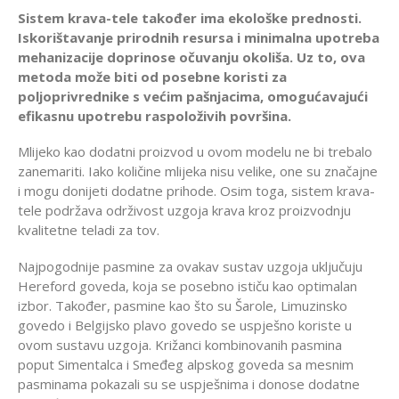
Sistem krava-tele također ima ekološke prednosti.
Iskorištavanje prirodnih resursa i minimalna upotreba
mehanizacije doprinose očuvanju okoliša. Uz to, ova
metoda može biti od posebne koristi za
poljoprivrednike s većim pašnjacima, omogućavajući
efikasnu upotrebu raspoloživih površina.
Mlijeko kao dodatni proizvod u ovom modelu ne bi trebalo
zanemariti. Iako količine mlijeka nisu velike, one su značajne
i mogu donijeti dodatne prihode. Osim toga, sistem krava-
tele podržava održivost uzgoja krava kroz proizvodnju
kvalitetne teladi za tov.
Najpogodnije pasmine za ovakav sustav uzgoja uključuju
Hereford goveda, koja se posebno ističu kao optimalan
izbor. Također, pasmine kao što su Šarole, Limuzinsko
govedo i Belgijsko plavo govedo se uspješno koriste u
ovom sustavu uzgoja. Križanci kombinovanih pasmina
poput Simentalca i Smeđeg alpskog goveda sa mesnim
pasminama pokazali su se uspješnima i donose dodatne