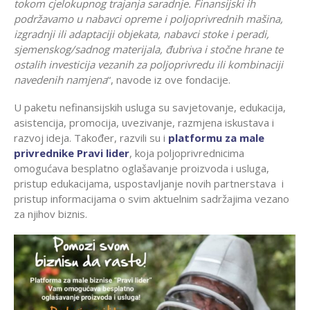
tokom cjelokupnog trajanja saradnje. Finansijski ih
podržavamo u nabavci opreme i poljoprivrednih mašina,
izgradnji ili adaptaciji objekata, nabavci stoke i peradi,
sjemenskog/sadnog materijala, đubriva i stočne hrane te
ostalih investicija vezanih za poljoprivredu ili kombinaciji
navedenih namjena
“, navode iz ove fondacije.
U paketu nefinansijskih usluga su savjetovanje, edukacija,
asistencija, promocija, uvezivanje, razmjena iskustava i
razvoj ideja. Također, razvili su i
platformu za male
privrednike
Pravi lider
, koja poljoprivrednicima
omogućava besplatno oglašavanje proizvoda i usluga,
pristup edukacijama, uspostavljanje novih partnerstava i
pristup informacijama o svim aktuelnim sadržajima vezano
za njihov biznis.