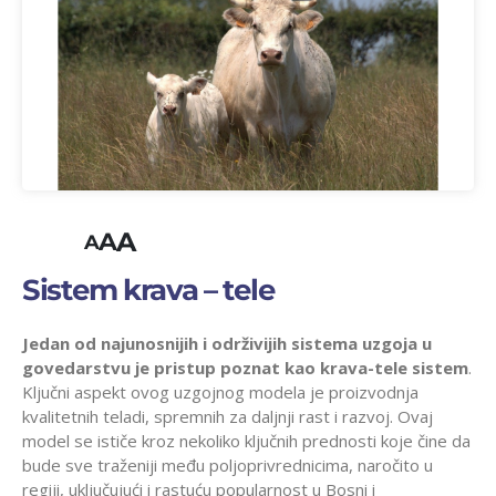
A
A
A
Sistem krava – tele
Jedan od najunosnijih i održivijih sistema uzgoja u
govedarstvu je pristup poznat kao krava-tele sistem
.
Ključni aspekt ovog uzgojnog modela je proizvodnja
kvalitetnih teladi, spremnih za daljnji rast i razvoj. Ovaj
model se ističe kroz nekoliko ključnih prednosti koje čine da
bude sve traženiji među poljoprivrednicima, naročito u
regiji, uključujući i rastuću popularnost u Bosni i