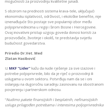
mogućnosti za proizvodnju kvalitetne junadi.
S obzirom na prednosti sistema krava-tele, uključujući
ekonomsku isplativost, održivost, i ekološke benefite, nije
iznenađujuće što postaje sve popularniji izbor među
poljoprivrednicima u regiji i širom Bosne i Hercegovine.
Ovaj inovativni pristup uzgoju goveda donosi koristi za
proizvođače, životinje i okoliš, te predstavlja svijetlu
budućnost govedarstva.
Priredio Dr.Vet. Med
Zlatan Hasibović
Iz
MKF “Lider”
kažu da nude rješenje za sve izazove i
potrebe poljoprivrede, bilo da je riječ o proizvodnji ili
uslugama u ovom sektoru. Potvrđuju nam da se i oni
oslanjaju na dugoročnu saradnju zasnovanu na obostranom
povjerenju i partnerskom odnosu.
“
Nudimo pakete finansijskih i besplatnih, nefinansijskih
usluga prilagođen potrebama i interesima poljoprivrednika