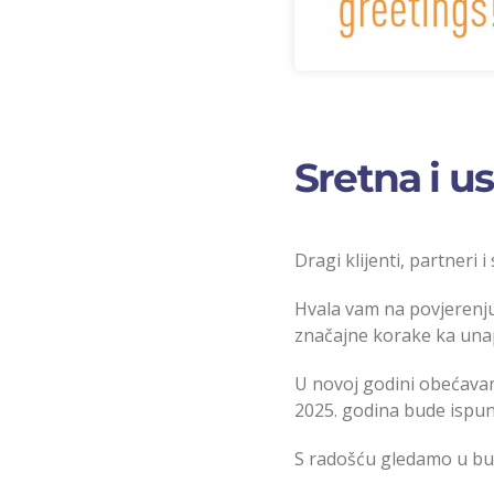
Sretna i u
Dragi klijenti, partneri i
Hvala vam na povjerenju 
značajne korake ka unap
U novoj godini obećavam
2025. godina bude ispunj
S radošću gledamo u bud