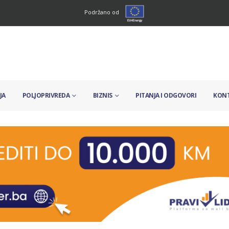
Podržano od
JA
POLJOPRIVREDA
BIZNIS
PITANJA I ODGOVORI
KON