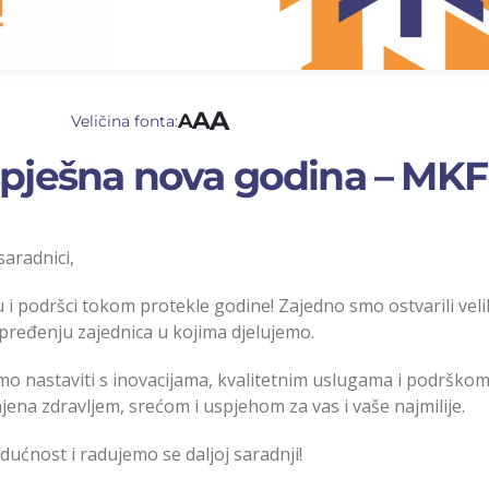
A
A
A
Veličina fonta:
spješna nova godina – MK
 saradnici,
i podršci tokom protekle godine! Zajedno smo ostvarili velik
ređenju zajednica u kojima djelujemo.
o nastaviti s inovacijama, kvalitetnim uslugama i podrškom
ena zdravljem, srećom i uspjehom za vas i vaše najmilije.
ućnost i radujemo se daljoj saradnji!