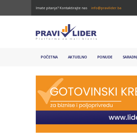
Imate pitanje? Kontaktirajte nas
info@pravilider.ba
POČETNA
AKTUELNO
PONUDE
SARADN