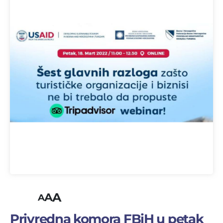
A
A
A
Privredna komora FBiH u petak