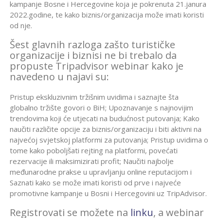
kampanje Bosne i Hercegovine koja je pokrenuta 21.janura
2022.godine, te kako biznis/organizacija može imati koristi
od nje.
Šest glavnih razloga zašto turističke
organizacije i biznisi ne bi trebalo da
propuste Tripadvisor webinar kako je
navedeno u najavi su:
Pristup ekskluzivnim tržišnim uvidima i saznajte šta
globalno tržište govori o BiH; Upoznavanje s najnovijim
trendovima koji će utjecati na budućnost putovanja; Kako
naučiti različite opcije za biznis/organizaciju i biti aktivni na
najvećoj svjetskoj platformi za putovanja; Pristup uvidima o
tome kako poboljšati rejting na platformi, povećati
rezervacije ili maksimizirati profit; Naučiti najbolje
međunarodne prakse u upravljanju online reputacijom i
Saznati kako se može imati koristi od prve i najveće
promotivne kampanje u Bosni i Hercegovini uz TripAdvisor.
Registrovati se možete na
linku
, a webinar