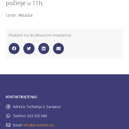
počinje u 11h.
Izvor: Akta.ba
Podijeli na društvenim mrežama:
KONTAKTIRAJTE NAS
Adresa:
Turhanija 2, Sarajevo
Telefon:
033 250 580
Email:
info@pravilider.ba