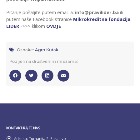
Pitanje pošaljite putem email-a:
info@pravilider.ba
ili
putem naše Facebook stranice
Mikrokreditna fondacija
LIDER
->>> klikom
OVDJE
Oznake:
Agro Kutak
Podijeli na društvenim mrežama:
KONTAKTIRAJTE NAS
Adresa:
Turhanija 2, Sarajevo