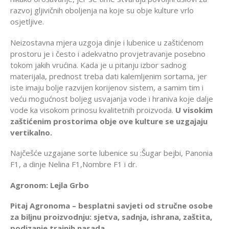
razvoj gljivičnih oboljenja na koje su obje kulture vrlo
osjetljive.
Neizostavna mjera uzgoja dinje i lubenice u zaštićenom
prostoru je i često i adekvatno provjetravanje posebno
tokom jakih vrućina. Kada je u pitanju izbor sadnog
materijala, prednost treba dati kalemljenim sortama, jer
iste imaju bolje razvijen korijenov sistem, a samim tim i
veću mogućnost boljeg usvajanja vode i hraniva koje dalje
vode ka visokom prinosu kvalitetnih proizvoda.
U visokim
zaštićenim prostorima obje ove kulture se uzgajaju
vertikalno.
Najčešće uzgajane sorte lubenice su :Šugar bejbi, Panonia
F1, a dinje Nelina F1,Nombre F1 i dr.
Agronom: Lejla Grbo
Pitaj Agronoma – besplatni savjeti od stručne osobe
za biljnu proizvodnju: sjetva, sadnja, ishrana, zaštita,
podizanje trajnih nasada.