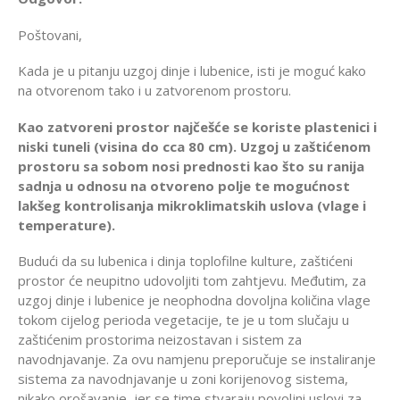
Poštovani,
Kada je u pitanju uzgoj dinje i lubenice, isti je moguć kako
na otvorenom tako i u zatvorenom prostoru.
Kao zatvoreni prostor najčešće se koriste plastenici i
niski tuneli (visina do cca 80 cm). Uzgoj u zaštićenom
prostoru sa sobom nosi prednosti kao što su ranija
sadnja u odnosu na otvoreno polje te mogućnost
lakšeg kontrolisanja mikroklimatskih uslova (vlage i
temperature).
Budući da su lubenica i dinja toplofilne kulture, zaštićeni
prostor će neupitno udovoljiti tom zahtjevu. Međutim, za
uzgoj dinje i lubenice je neophodna dovoljna količina vlage
tokom cijelog perioda vegetacije, te je u tom slučaju u
zaštićenim prostorima neizostavan i sistem za
navodnjavanje. Za ovu namjenu preporučuje se instaliranje
sistema za navodnjavanje u zoni korijenovog sistema,
nikako orošavanje, jer se time stvaraju povoljni uslovi za