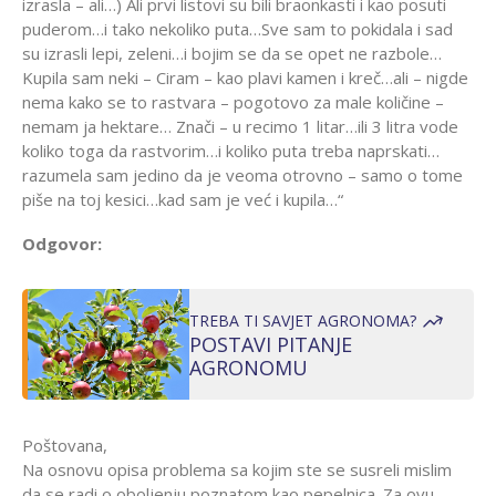
izrasla – ali…) Ali prvi listovi su bili braonkasti i kao posuti
puderom…i tako nekoliko puta…Sve sam to pokidala i sad
su izrasli lepi, zeleni…i bojim se da se opet ne razbole…
Kupila sam neki – Ciram – kao plavi kamen i kreč…ali – nigde
nema kako se to rastvara – pogotovo za male količine –
nemam ja hektare… Znači – u recimo 1 litar…ili 3 litra vode
koliko toga da rastvorim…i koliko puta treba naprskati…
razumela sam jedino da je veoma otrovno – samo o tome
piše na toj kesici…kad sam je već i kupila…“
Odgovor:
TREBA TI SAVJET AGRONOMA?
POSTAVI PITANJE
AGRONOMU
Poštovana,
Na osnovu opisa problema sa kojim ste se susreli mislim
da se radi o oboljenju poznatom kao pepelnica. Za ovu