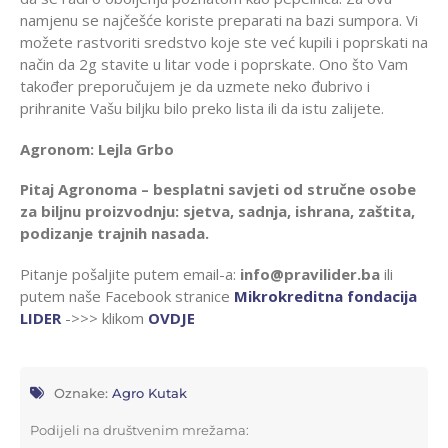
namjenu se najčešće koriste preparati na bazi sumpora. Vi
možete rastvoriti sredstvo koje ste već kupili i poprskati na
način da 2g stavite u litar vode i poprskate. Ono što Vam
također preporučujem je da uzmete neko đubrivo i
prihranite Vašu biljku bilo preko lista ili da istu zalijete.
Agronom: Lejla Grbo
Pitaj Agronoma – besplatni savjeti od stručne osobe
za biljnu proizvodnju: sjetva, sadnja, ishrana, zaštita,
podizanje trajnih nasada.
Pitanje pošaljite putem email-a:
info@pravilider.ba
ili
putem naše Facebook stranice
Mikrokreditna fondacija
LIDER
->>> klikom
OVDJE
Oznake:
Agro Kutak
Podijeli na društvenim mrežama: