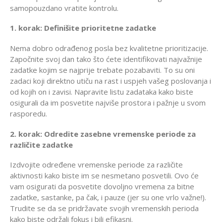
samopouzdano vratite kontrolu.
1. korak: Definišite prioritetne zadatke
Nema dobro odrađenog posla bez kvalitetne prioritizacije.
Započnite svoj dan tako što ćete identifikovati najvažnije
zadatke kojim se najprije trebate pozabaviti. To su oni
zadaci koji direktno utiču na rast i uspjeh vašeg poslovanja i
od kojih on i zavisi. Napravite listu zadataka kako biste
osigurali da im posvetite najviše prostora i pažnje u svom
rasporedu.
2. korak: Odredite zasebne vremenske periode za
različite zadatke
Izdvojite određene vremenske periode za različite
aktivnosti kako biste im se nesmetano posvetili. Ovo će
vam osigurati da posvetite dovoljno vremena za bitne
zadatke, sastanke, pa čak, i pauze (jer su one vrlo važne!).
Trudite se da se pridržavate svojih vremenskih perioda
kako biste održali fokus i bili efikasni.