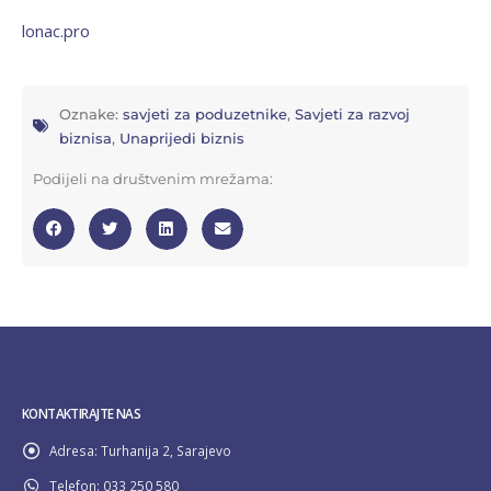
lonac.pro
Oznake:
savjeti za poduzetnike
,
Savjeti za razvoj
biznisa
,
Unaprijedi biznis
Podijeli na društvenim mrežama:
KONTAKTIRAJTE NAS
Adresa:
Turhanija 2, Sarajevo
Telefon:
033 250 580