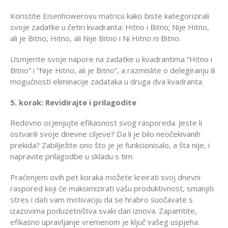
Koristite Eisenhowerovu matricu kako biste kategorizirali
svoje zadatke u četiri kvadranta: Hitno i Bitno; Nije Hitno,
ali je Bitno, Hitno, ali Nije Bitno i Ni Hitno ni Bitno.
Usmjerite svoje napore na zadatke u kvadrantima “Hitno i
Bitno” i “Nije Hitno, ali je Bitno”, a razmislite o delegiranju ili
mogućnosti eliminacije zadataka u druga dva kvadranta.
5. korak: Revidirajte i prilagodite
Redovno ocjenjujte efikasnost svog rasporeda. Jeste li
ostvarili svoje dnevne ciljeve? Da li je bilo neočekivanih
prekida? Zabilježite ono što je je funkcionisalo, a šta nije, i
napravite prilagodbe u skladu s tim.
Praćenjem ovih pet koraka možete kreirati svoj dnevni
raspored koji će maksimizirati vašu produktivnost, smanjiti
stres i dati vam motivaciju da se hrabro suočavate s
izazovima poduzetništva svaki dan iznova. Zapamtite,
efikasno upravljanje vremenom je ključ vašeg uspjeha.