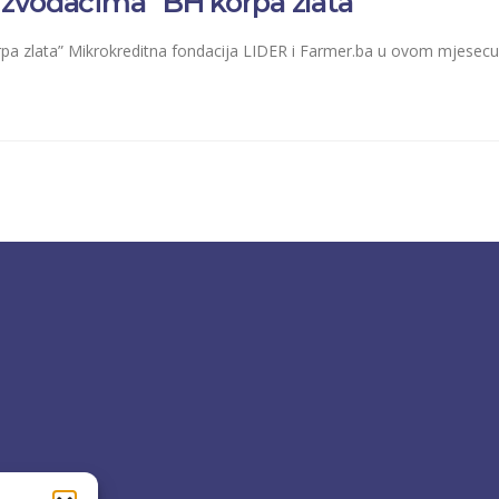
zvođačima “BH korpa zlata”
zlata” Mikrokreditna fondacija LIDER i Farmer.ba u ovom mjesecu po