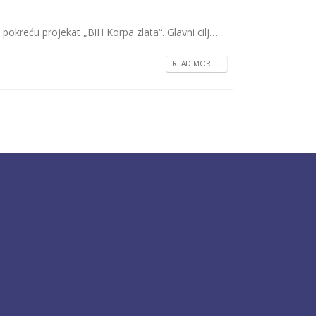
kreću projekat „BiH Korpa zlata“. Glavni cilj…
READ MORE...