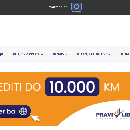
Podržano od
JA
POLJOPRIVREDA
BIZNIS
PITANJA I ODGOVORI
KON