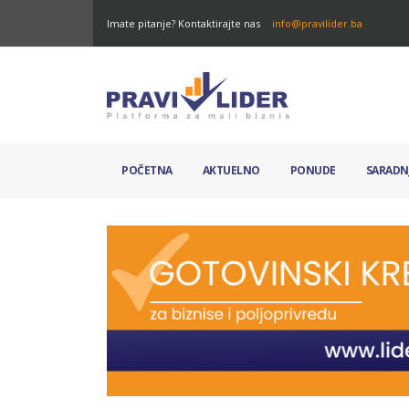
Imate pitanje? Kontaktirajte nas
info@pravilider.ba
POČETNA
AKTUELNO
PONUDE
SARADN