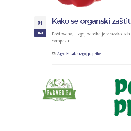
Kako se organski zaštit
01
mar
Poštovana, Uzgoj paprike je svakako zaht
campestr…
Agro Kutak
,
uzgoj paprike