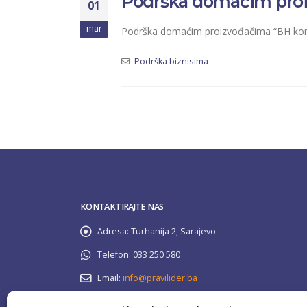
Podrška domaćim proi
01
mar
Podrška domaćim proizvođačima “BH korpa 
Podrška biznisima
KONTAKTIRAJTE NAS
Adresa:
Turhanija 2, Sarajevo
Telefon:
033 250 580
Email:
info@pravilider.ba
Radno Vrijeme:
Pon - Pet / 08:00 - 16:30