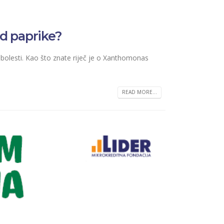
od paprike?
bolesti. Kao što znate riječ je o Xanthomonas
READ MORE...