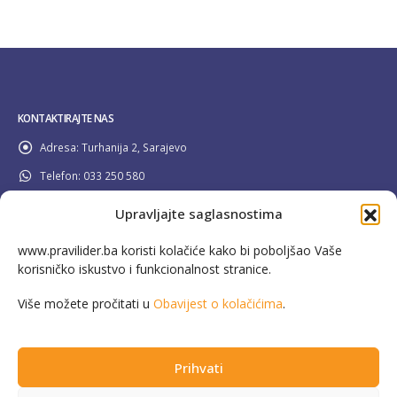
KONTAKTIRAJTE NAS
Adresa:
Turhanija 2, Sarajevo
Telefon:
033 250 580
Email:
info@pravilider.ba
Upravljajte saglasnostima
Radno Vrijeme:
Pon - Pet / 08:00 - 16:30
www.pravilider.ba koristi kolačiće kako bi poboljšao Vaše
korisničko iskustvo i funkcionalnost stranice.
080 022 336
Besplatna info linija:
Više možete pročitati u
Obavijest o kolačićima
.
Prihvati
This website has been produced with the assistance of the European Union in