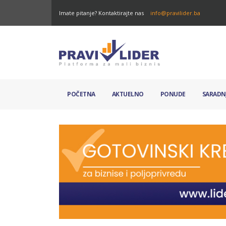
Imate pitanje? Kontaktirajte nas
info@pravilider.ba
POČETNA
AKTUELNO
PONUDE
SARADN