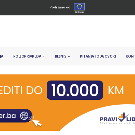
Podržano od
JA
POLJOPRIVREDA
BIZNIS
PITANJA I ODGOVORI
KON