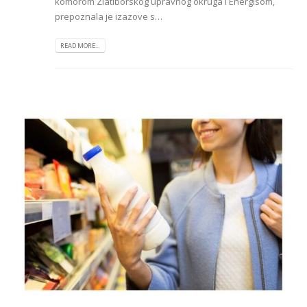
komorom Zlatiborskog upravnog okruga i Energisom,
prepoznala je izazove s…
READ MORE...