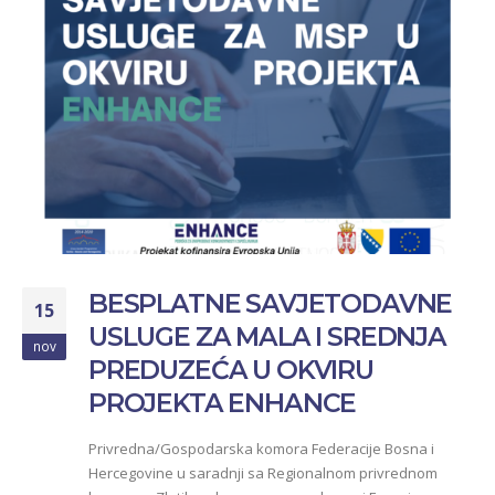
BESPLATNE SAVJETODAVNE
15
USLUGE ZA MALA I SREDNJA
nov
PREDUZEĆA U OKVIRU
PROJEKTA ENHANCE
Privredna/Gospodarska komora Federacije Bosna i
Hercegovine u saradnji sa Regionalnom privrednom