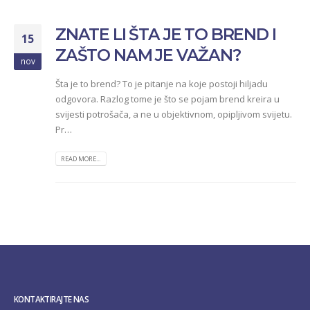
ZNATE LI ŠTA JE TO BREND I
15
ZAŠTO NAM JE VAŽAN?
nov
Šta je to brend? To je pitanje na koje postoji hiljadu
odgovora. Razlog tome je što se pojam brend kreira u
svijesti potrošača, a ne u objektivnom, opipljivom svijetu.
Pr…
READ MORE...
KONTAKTIRAJTE NAS