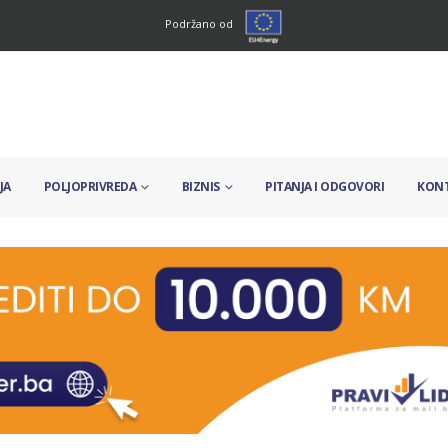
Podržano od
JA
POLJOPRIVREDA
BIZNIS
PITANJA I ODGOVORI
KON