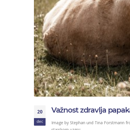
Važnost zdravlja papak
20
dec
Image by Stephan und Tina Forstmann from 
stajskom uzgoj…