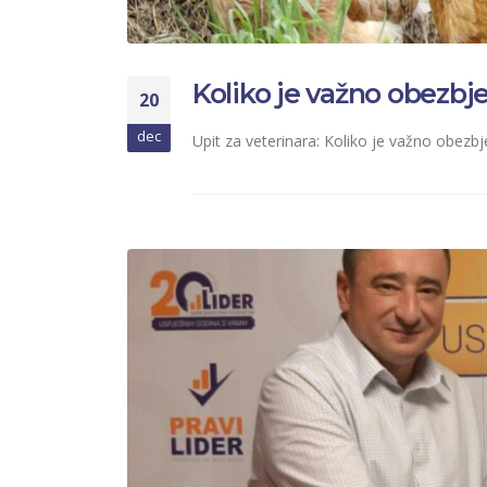
Koliko je važno obezbje
20
dec
Upit za veterinara: Koliko je važno obezbj