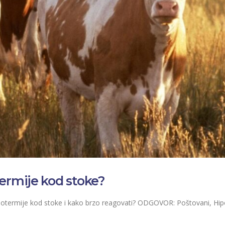
ermije kod stoke?
ipotermije kod stoke i kako brzo reagovati? ODGOVOR: Poštovani, Hipo