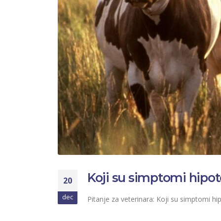
Koji su simptomi hipot
20
dec
Pitanje za veterinara: Koji su simptomi h