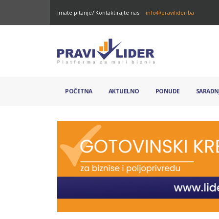
Imate pitanje? Kontaktirajte nas
info@pravilider.ba
POČETNA
AKTUELNO
PONUDE
SARADN