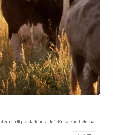
termija ili pothlađenost definiše se kao tjelesna…
READ MORE...