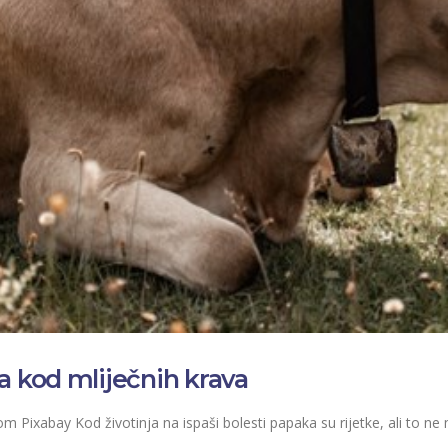
a kod mliječnih krava
Pixabay Kod životinja na ispaši bolesti papaka su rijetke, ali to ne 