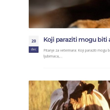
Koji paraziti mogu biti
20
dec
Pitanje za veterinara: Koji paraziti mog
ljubimaca,…