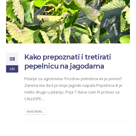
Kako prepoznati i tretirati
08
pepelnicu na jagodama
okt
Pitanje za agronoma: Pozdrav potrebna mi je pomoć!
Zanima me da li je moje jagode napala Pepelnica ili je
nešto drugo u pitanju. Prija 7 dana sam ih prskao sa
CALLIOPE....
READ MORE...