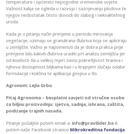
temperature i općenito nepogodne vremenske uvjete.
Važnost kalija se ogleda u razvoju i sazrijevanju plodova te
njegov nedostatak često dovodi do slabog i nekvalitetnog
uroda.
Kada je u pitanju način primjene u periodu mirovanja
vegetacije, uzimaju se granulirana đubriva koja se apliciraju
u zemljište. Važno je napomenuti da je dobra praksa prije
primjene bilo kakvih đubriva uraditi pH analizu zemljišta jer
od kiselosti tla u velikoj mjeri zavisi pokretljivost hraniva i
njihova dostupnost biljkama kao i u krajnjem slučaju odabir
formulacije i količina te aplikacija gnojiva u tlo.
Agronom: Lejla Grbo
Pitaj Agronoma – besplatni savjeti od stručne osobe
za biljnu proizvodnju: sjetva, sadnja, ishrana, zaštita,
podizanje trajnih nasada.
Pitanje pošaljite putem email-a:
info@pravilider.ba
ili
putem naše Facebook stranice
Mikrokreditna fondacija