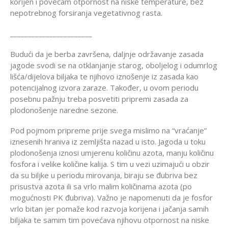
korijen i povećam otpornost na niske temperature, bez
nepotrebnog forsiranja vegetativnog rasta.
_______________________
Budući da je berba završena, daljnje održavanje zasada
jagode svodi se na otklanjanje starog, oboljelog i odumrlog
lišća/dijelova biljaka te njihovo iznošenje iz zasada kao
potencijalnog izvora zaraze. Također, u ovom periodu
posebnu pažnju treba posvetiti pripremi zasada za
plodonošenje naredne sezone.
Pod pojmom pripreme prije svega mislimo na “vraćanje”
iznesenih hraniva iz zemljišta nazad u isto. Jagoda u toku
plodonošenja iznosi umjerenu količinu azota, manju količinu
fosfora i velike količine kalija. S tim u vezi uzimajući u obzir
da su biljke u periodu mirovanja, biraju se đubriva bez
prisustva azota ili sa vrlo malim količinama azota (po
mogućnosti PK đubriva). Važno je napomenuti da je fosfor
vrlo bitan jer pomaže kod razvoja korijena i jačanja samih
biljaka te samim tim povećava njihovu otpornost na niske