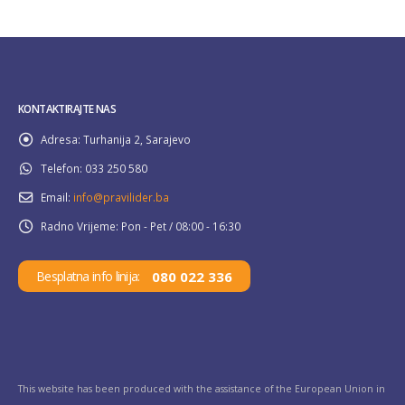
KONTAKTIRAJTE NAS
Adresa:
Turhanija 2, Sarajevo
Telefon:
033 250 580
Email:
info@pravilider.ba
Radno Vrijeme:
Pon - Pet / 08:00 - 16:30
080 022 336
Besplatna info linija:
This website has been produced with the assistance of the European Union in