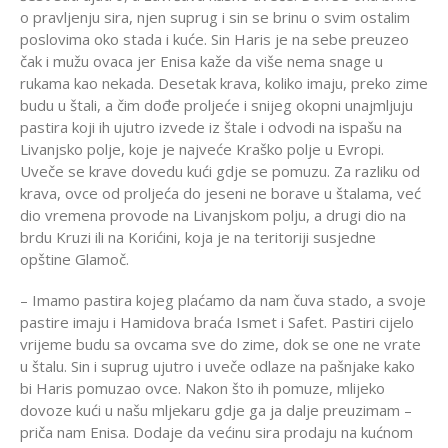
o pravljenju sira, njen suprug i sin se brinu o svim ostalim
poslovima oko stada i kuće. Sin Haris je na sebe preuzeo
čak i mužu ovaca jer Enisa kaže da više nema snage u
rukama kao nekada. Desetak krava, koliko imaju, preko zime
budu u štali, a čim dođe proljeće i snijeg okopni unajmljuju
pastira koji ih ujutro izvede iz štale i odvodi na ispašu na
Livanjsko polje, koje je najveće Kraško polje u Evropi.
Uveče se krave dovedu kući gdje se pomuzu. Za razliku od
krava, ovce od proljeća do jeseni ne borave u štalama, već
dio vremena provode na Livanjskom polju, a drugi dio na
brdu Kruzi ili na Korićini, koja je na teritoriji susjedne
opštine Glamoč.
– Imamo pastira kojeg plaćamo da nam čuva stado, a svoje
pastire imaju i Hamidova braća Ismet i Safet. Pastiri cijelo
vrijeme budu sa ovcama sve do zime, dok se one ne vrate
u štalu. Sin i suprug ujutro i uveče odlaze na pašnjake kako
bi Haris pomuzao ovce. Nakon što ih pomuze, mlijeko
dovoze kući u našu mljekaru gdje ga ja dalje preuzimam –
priča nam Enisa. Dodaje da većinu sira prodaju na kućnom