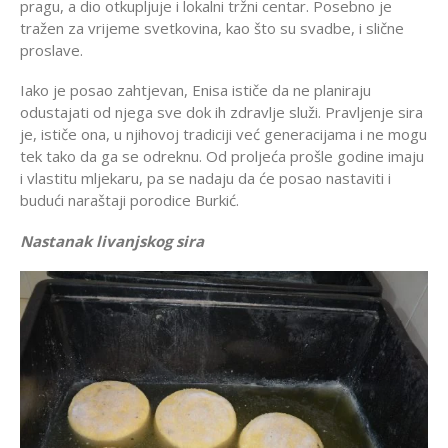
pragu, a dio otkupljuje i lokalni tržni centar. Posebno je
tražen za vrijeme svetkovina, kao što su svadbe, i slične
proslave.
Iako je posao zahtjevan, Enisa ističe da ne planiraju
odustajati od njega sve dok ih zdravlje služi. Pravljenje sira
je, ističe ona, u njihovoj tradiciji već generacijama i ne mogu
tek tako da ga se odreknu. Od proljeća prošle godine imaju
i vlastitu mljekaru, pa se nadaju da će posao nastaviti i
budući naraštaji porodice Burkić.
Nastanak livanjskog sira