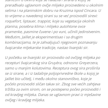
prerađivalo uglavnom ovčje mlijeko proizvedeno u okolnim
selima i na planinskim dobru na Kruzima ispod Cincara. U
to vrijeme u navedenoj sirani su se već proizvodili sirevi:
roquefort, liptauer, trappist, koje su vegetacija okolnih
planina, posebna klima i mlijeko autohtone ovce
pramenke, pasmine čuvene i po vuni, učinili jedinstvenim.
Međutim, Jaillet je eksperimentisao i sa drugim
kombinacijama, te je zahvaljujući njegovom poznavanju
švajcarske mljekarske tradicije, nastao livanjski sir.
U početku se livanjski sir proizvodio od ovčijeg mlijeka po
recepturi švajcarskog sira Gruyèra, odnosno Greyerzera,
samo u manjim kolutovima. Receptura ovog sira proširila
se iz sirane, a i iz tadašnje poljoprivredne škole u kojoj je
Jaillet bio učitelj, i među okolno stanovništvo, koje je
počelo proizvoditi sličan takav sir. Zbog sve većih zahtjeva
tržišta za ovim sirom, on se postepeno počeo proizvoditi i
od kravljeg mlijeka. Danas se uglavnom pravi iz mješavine
ovčjeg i kravljeg mlijeka.