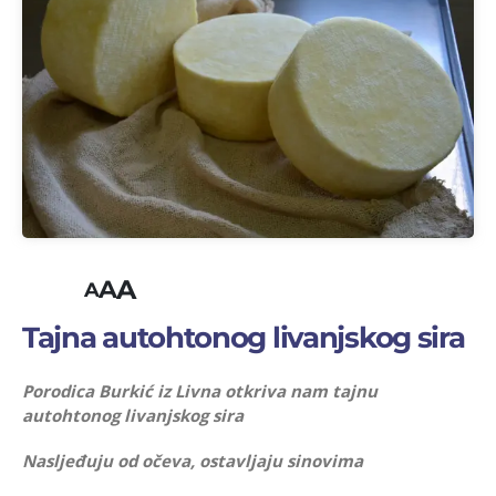
A
A
A
Tajna autohtonog livanjskog sira
Porodica Burkić iz Livna otkriva nam tajnu
autohtonog livanjskog sira
Nasljeđuju od očeva, ostavljaju sinovima