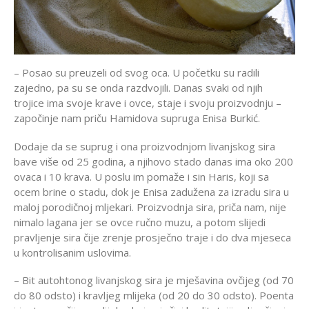
– Posao su preuzeli od svog oca. U početku su radili
zajedno, pa su se onda razdvojili. Danas svaki od njih
trojice ima svoje krave i ovce, staje i svoju proizvodnju –
započinje nam priču Hamidova supruga Enisa Burkić.
Dodaje da se suprug i ona proizvodnjom livanjskog sira
bave više od 25 godina, a njihovo stado danas ima oko 200
ovaca i 10 krava. U poslu im pomaže i sin Haris, koji sa
ocem brine o stadu, dok je Enisa zadužena za izradu sira u
maloj porodičnoj mljekari. Proizvodnja sira, priča nam, nije
nimalo lagana jer se ovce ručno muzu, a potom slijedi
pravljenje sira čije zrenje prosječno traje i do dva mjeseca
u kontrolisanim uslovima.
– Bit autohtonog livanjskog sira je mješavina ovčijeg (od 70
do 80 odsto) i kravljeg mlijeka (od 20 do 30 odsto). Poenta