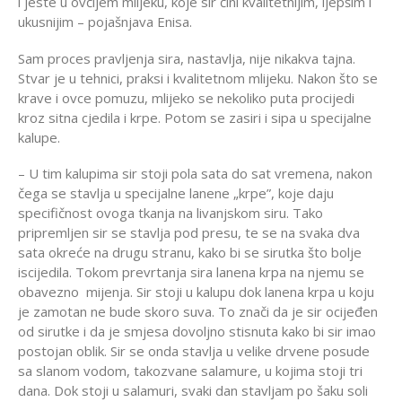
i jeste u ovčijem mlijeku, koje sir čini kvalitetnijim, ljepšim i
ukusnijim – pojašnjava Enisa.
Sam proces pravljenja sira, nastavlja, nije nikakva tajna.
Stvar je u tehnici, praksi i kvalitetnom mlijeku. Nakon što se
krave i ovce pomuzu, mlijeko se nekoliko puta procijedi
kroz sitna cjedila i krpe. Potom se zasiri i sipa u specijalne
kalupe.
– U tim kalupima sir stoji pola sata do sat vremena, nakon
čega se stavlja u specijalne lanene „krpe”, koje daju
specifičnost ovoga tkanja na livanjskom siru. Tako
pripremljen sir se stavlja pod presu, te se na svaka dva
sata okreće na drugu stranu, kako bi se sirutka što bolje
iscijedila. Tokom prevrtanja sira lanena krpa na njemu se
obavezno mijenja. Sir stoji u kalupu dok lanena krpa u koju
je zamotan ne bude skoro suva. To znači da je sir ocijeđen
od sirutke i da je smjesa dovoljno stisnuta kako bi sir imao
postojan oblik. Sir se onda stavlja u velike drvene posude
sa slanom vodom, takozvane salamure, u kojima stoji tri
dana. Dok stoji u salamuri, svaki dan stavljam po šaku soli