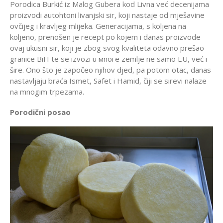
Porodica Burkić iz Malog Gubera kod Livna već decenijama
proizvodi autohtoni livanjski sir, koji nastaje od mješavinе
ovčijeg i kravljeg mlijeka. Generacijama, s koljena na
koljeno, prenošen je recept po kojem i danas proizvode
ovaj ukusni sir, koji je zbog svog kvaliteta odavno prešao
granice BiH te se izvozi u мnогe zemlje ne samo EU, već i
šire. Ono što je započeo njihov djed, pa potom otac, danas
nastavljaju braća Ismet, Safet i Hamid, čiji se sirevi nalaze
na mnogim trpezama.
Porodični posao