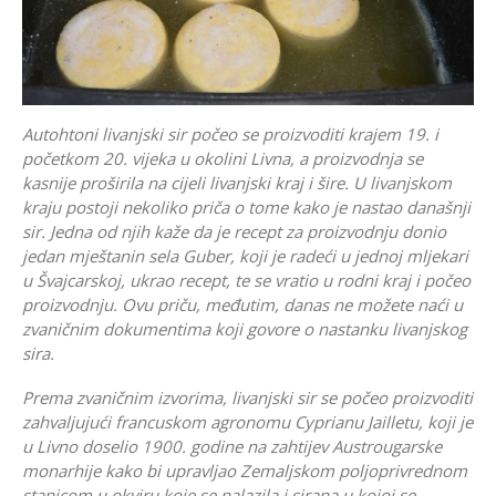
Autohtoni livanjski sir počeo se proizvoditi krajem 19. i
početkom 20. vijeka u okolini Livna, a proizvodnja se
kasnije proširila na cijeli livanjski kraj i šire. U livanjskom
kraju postoji nekoliko priča o tome kako je nastao današnji
sir. Jedna od njih kaže da je recept za proizvodnju donio
jedan mještanin sela Guber, koji je radeći u jednoj mljekari
u Švajcarskoj, ukrao recept, te se vratio u rodni kraj i počeo
proizvodnju. Ovu priču, međutim, danas ne možete naći u
zvaničnim dokumentima koji govore o nastanku livanjskog
sira.
Prema zvaničnim izvorima, livanjski sir se počeo proizvoditi
zahvaljujući francuskom agronomu Cyprianu Jailletu, koji je
u Livno doselio 1900. godine na zahtijev Austrougarske
monarhije kako bi upravljao Zemaljskom poljoprivrednom
stanicom u okviru koje se nalazila i sirana u kojoj se