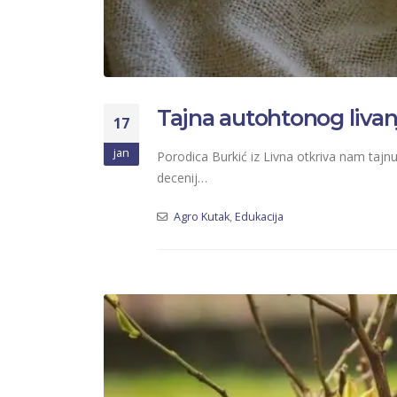
Tajna autohtonog livan
17
jan
Porodica Burkić iz Livna otkriva nam tajn
decenij…
Agro Kutak
,
Edukacija