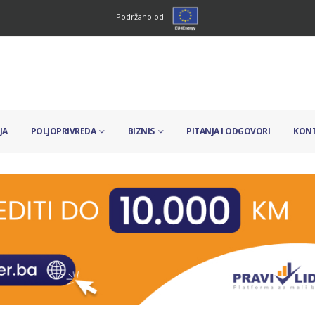
Podržano od
JA
POLJOPRIVREDA
BIZNIS
PITANJA I ODGOVORI
KON