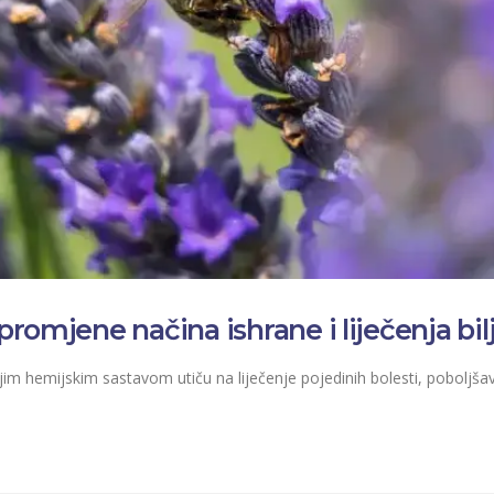
 promjene načina ishrane i liječenja bi
jim hemijskim sastavom utiču na liječenje pojedinih bolesti, poboljšava