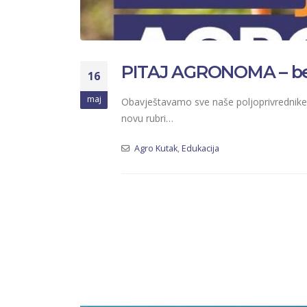
PITAJ AGRONOMA – besp
16
maj
Obavještavamo sve naše poljoprivrednike, 
novu rubri…
Agro Kutak
,
Edukacija