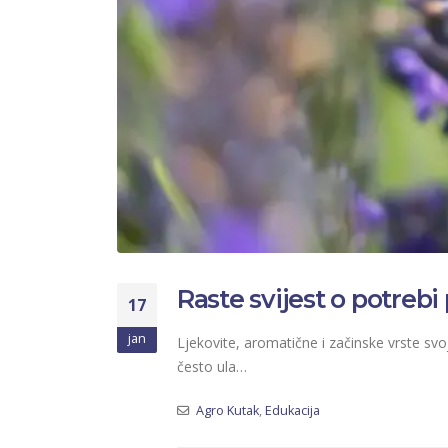
Raste svijest o potrebi
17
jan
Ljekovite, aromatične i začinske vrste svo
često ula…
Agro Kutak
,
Edukacija