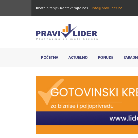
Imate pitanje? Kontaktirajte nas
info@pravilider.ba
POČETNA
AKTUELNO
PONUDE
SARADN