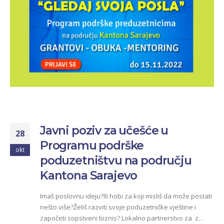
Javni poziv za učešće u
28
Programu podrške
okt
poduzetništvu na području
Kantona Sarajevo
Imaš poslovnu ideju?Ili hobi za koji misliš da može postati
nešto više?Želiš razviti svoje poduzetničke vještine i
započeti sopstveni biznis? Lokalno partnerstvo za z…