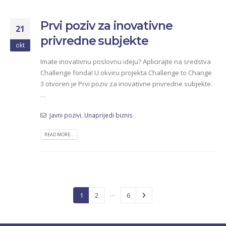
Prvi poziv za inovativne
21
privredne subjekte
okt
Imate inovativnu poslovnu ideju? Aplicirajte na sredstva
Challenge fonda! U okviru projekta Challenge to Change
3 otvoren je Prvi poziv za inovativne privredne subjekte.
…
Javni pozivi
,
Unaprijedi biznis
READ MORE...
…
1
2
6