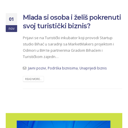
Mlada si osoba i želiš pokrenuti
01
svoj turistički biznis?
nov
Prijavi se na Turistički inkubator koji provodi Startup
studio Bihać u saradnji sa MarketMakers projektom i
Odmori u BiH te partnerima Gradom Bihaćem i
Turističkom zajedn…
Javni pozivi
,
Podrška biznisima
,
Unaprijedi biznis
READ MORE...