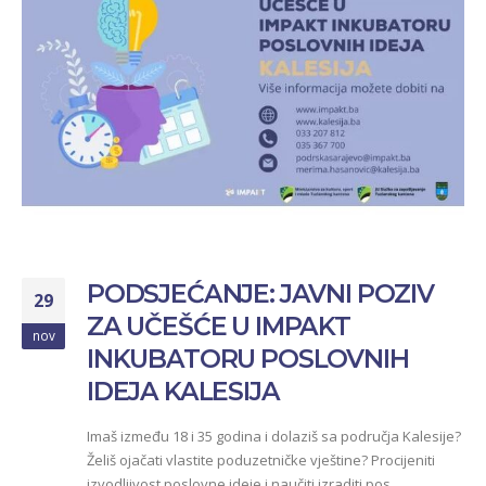
PODSJEĆANJE: JAVNI POZIV
29
ZA UČEŠĆE U IMPAKT
nov
INKUBATORU POSLOVNIH
IDEJA KALESIJA
Imaš između 18 i 35 godina i dolaziš sa područja Kalesije?
Želiš ojačati vlastite poduzetničke vještine? Procijeniti
izvodljivost poslovne ideje i naučiti izraditi pos…