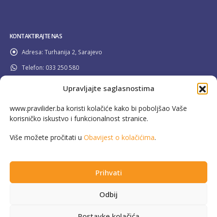
KONTAKTIRAJTE NAS
Adresa:
Turhanija 2, Sarajevo
Telefon:
033 250 580
Email:
info@pravilider.ba
Upravljajte saglasnostima
Radno Vrijeme:
Pon - Pet / 08:00 - 16:30
www.pravilider.ba koristi kolačiće kako bi poboljšao Vaše
korisničko iskustvo i funkcionalnost stranice.
080 022 336
Besplatna info linija:
Više možete pročitati u
Obavijest o kolačićima
.
Prihvati
This website has been produced with the assistance of the European Union in
Odbij
the framework of the EU4Energy Initiative. The contents are the sole
responsibility of Microcredit Foundation LIDER Sarajevo and can in no way be
Postavke kolačića