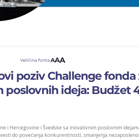
A
A
A
Veličina fonta:
vi poziv Challenge fonda 
h poslovnih ideja: Budžet
sne i Hercegovine i Švedske sa inovativnim poslovnim idejama
esti do povećanja konkurentnosti, smanjenja nezaposlenost