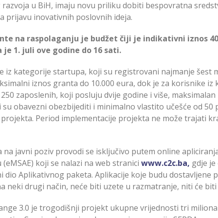
zvoja u BiH, imaju novu priliku dobiti bespovratna sredst
a prijavu inovativnih poslovnih ideja.
te na raspolaganju je budžet čiji je indikativni iznos 40
 je 1. juli ove godine do 16 sati.
e iz kategorije startupa, koji su registrovani najmanje šest m
simalni iznos granta do 10.000 eura, dok je za korisnike iz k
250 zaposlenih, koji posluju dvije godine i više, maksimalan
i su obavezni obezbijediti i minimalno vlastito učešće od 5
projekta. Period implementacije projekta ne može trajati kra
 na javni poziv provodi se isključivo putem online apliciranj
ju (eMSAE) koji se nalazi na web stranici
www.c2c.ba,
gdje je
vni dio Aplikativnog paketa. Aplikacije koje budu dostavljen
a neki drugi način, neće biti uzete u razmatranje, niti će bit
nge 3.0 je trogodišnji projekt ukupne vrijednosti tri miliona 