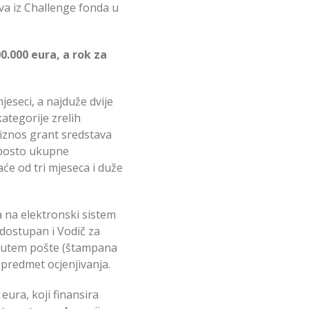
va iz Challenge fonda u
0.000 eura, a rok za
jeseci, a najduže dvije
ategorije zrelih
 iznos grant sredstava
0 posto ukupne
će od tri mjeseca i duže
a na elektronski sistem
 dostupan i Vodič za
e putem pošte (štampana
i predmet ocjenjivanja.
eura, koji finansira