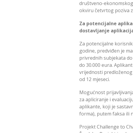
društveno-ekonomskog ra
okviru četvrtog poziva z
Za potencijalne aplikan
dostavljanje aplikacija
Za potencijalne korisnik
godine, predviđen je mak
privrednih subjekata do 
do 30.000 eura. Aplikant
vrijednosti predloženog 
od 12 mjeseci.
Mogućnost prijavljivanja
za apliciranje i evaluaci
aplikante, koji je sasta
forma), putem faksa ili n
Projekt Challenge to Cha