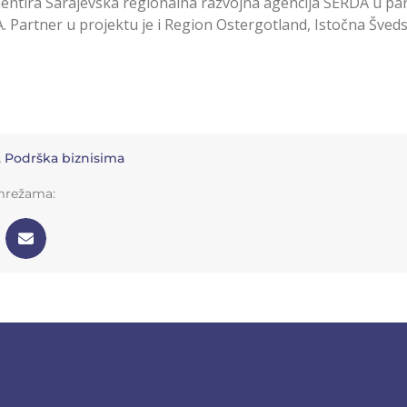
entira Sarajevska regionalna razvojna agencija SERDA u pa
. Partner u projektu je i Region Ostergotland, Istočna Šveds
,
Podrška biznisima
 mrežama: