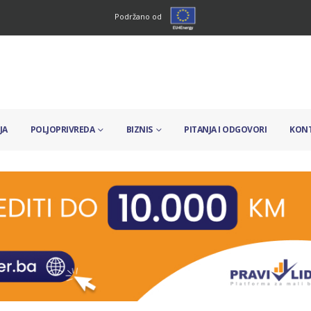
Podržano od
JA
POLJOPRIVREDA
BIZNIS
PITANJA I ODGOVORI
KON