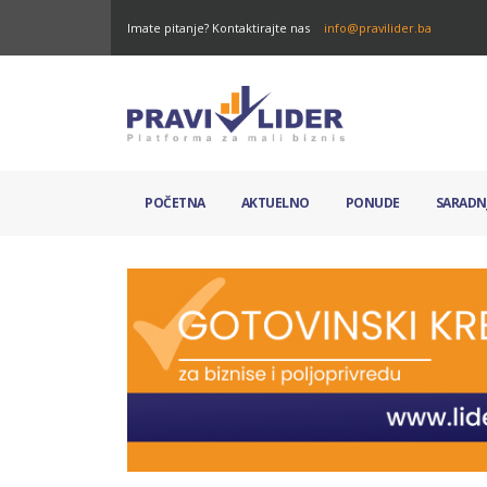
Imate pitanje? Kontaktirajte nas
info@pravilider.ba
POČETNA
AKTUELNO
PONUDE
SARADN