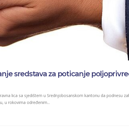
anje sredstava za poticanje poljoprivr
 i pravna lica sa sjedištem u Srednjobosanskom kantonu da podnesu z
nu, u rokovima određenim...