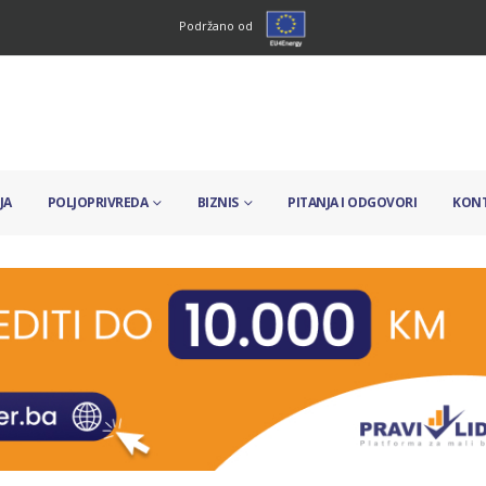
Podržano od
JA
POLJOPRIVREDA
BIZNIS
PITANJA I ODGOVORI
KON