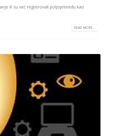
je ili su već registrovali poljoprivredu kao
READ MORE...