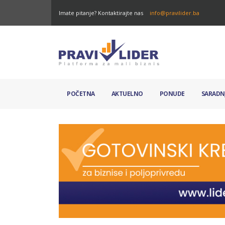
Imate pitanje? Kontaktirajte nas
info@pravilider.ba
POČETNA
AKTUELNO
PONUDE
SARADN