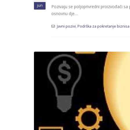
jun
Pozivaju se poljoprivredni proizvođači sa 
osnovnu dje…
Javni pozivi
,
Podrška za pokretanje biznisa