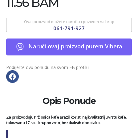
11.56 BAM
Ovaj proizvod možete naručiti i pozivom na broj:
061-791-927
Naruči ovaj proizvod putem Vibera
Podijelite ovu ponudu na svom FB profilu
Opis Ponude
Za proizvodnju Pržionica kafe Brazil koristi najkvalitetniju vrstu kafe,
takozvanu 17-sku, krupno zrno, bez ikakvih dodataka.