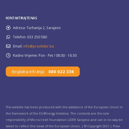
KONTAKTIRAJTE NAS
Adresa:
Turhanija 2, Sarajevo
Telefon:
033 250 580
Email:
info@pravilider.ba
Radno Vrijeme:
Pon - Pet / 08:00 - 16:30
080 022 336
Besplatna info linija:
This website has been produced with the assistance of the European Union in
the framework of the EU4Energy Initiative. The contents are the sole
responsibility of Microcredit Foundation LIDER Sarajevo and can in no way be
taken to reflect the views of the European Union. | © Copyright 2021 | Pravi