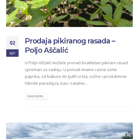
Prodaja pikiranog rasada –
02
Poljo Aščalić
apr
U Poljo Aščalić možete pronaći kvalitetan pikirani rasad
spreman za sadnju. U ponudi imamo razne sorte
paprika, od babure do ljutih vrsta, sočne i produktivne
hibride paradajza, kao i salatne...
READ MORE...