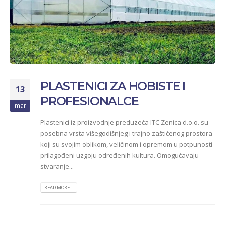
PLASTENICI ZA HOBISTE I
13
PROFESIONALCE
mar
Plastenici iz proizvodnje preduzeća ITC Zenica d.o.o. su
posebna vrsta višegodišnjeg i trajno zaštićenog prostora
koji su svojim oblikom, veličinom i opremom u potpunosti
prilagođeni uzgoju određenih kultura. Omogućavaju
stvaranje...
READ MORE...