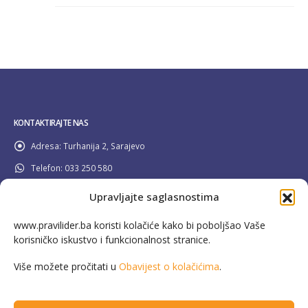
KONTAKTIRAJTE NAS
Adresa:
Turhanija 2, Sarajevo
Telefon:
033 250 580
Email:
info@pravilider.ba
Upravljajte saglasnostima
Radno Vrijeme:
Pon - Pet / 08:00 - 16:30
www.pravilider.ba koristi kolačiće kako bi poboljšao Vaše
korisničko iskustvo i funkcionalnost stranice.
080 022 336
Besplatna info linija:
Više možete pročitati u
Obavijest o kolačićima
.