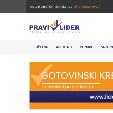
Imate pitanje? Kontaktirajte nas
info@pravilider.ba
POČETNA
AKTUELNO
PONUDE
SARADN