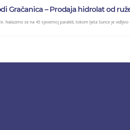
di Gračanica – Prodaja hidrolat od ruž
e. Nalazimo se na 45 sjevernoj paraleli, tokom ljeta Sunce je vidljivo 