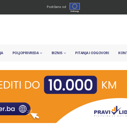
Podržano od
JA
POLJOPRIVREDA
BIZNIS
PITANJA I ODGOVORI
KON