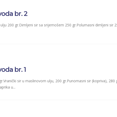
oda br. 2
ulju 200 gr.Dimljeni sir sa srijemošem 250 gr.Polumasni dimljeni sir 2
oda br. 1
 gr.Vranički sir u maslinovom ulju, 200 gr.Punomasni sir (kopriva), 280 g
prika u...