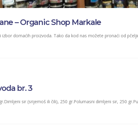
ane – Organic Shop Markale
i izbor domaćih proizvoda. Tako da kod nas možete pronaći od pčeljin
oda br. 3
gr.Dimljeni sir (srijemoš ili čili), 250 gr.Polumasni dimljeni sir, 250 gr