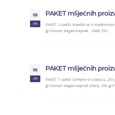
PAKET mliječnih proizv
06
okt
PAKET 2 sadrži: Vranički sir u maslinovom 
gr.Domaći slagani kajmak - slatki 250...
PAKET mliječnih proizv
06
okt
PAKET 1 sadrži: Dimljeni sir (classic), 250
gr.Domaći slagani kajmak (slani), 250 gr.Pa