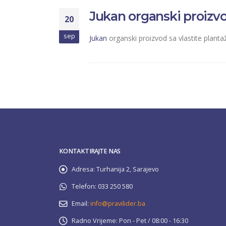
Jukan organski proizvo
20
sep
Jukan
organski proizvod sa vlastite plantaž
KONTAKTIRAJTE NAS
Adresa:
Turhanija 2, Sarajevo
Telefon:
033 250 580
Email:
info@pravilider.ba
Radno Vrijeme:
Pon - Pet / 08:00 - 16:30