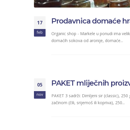
Prodavnica domaće hr
17
feb
Organic shop - Markele u ponudi ima velik
domaćih sokova od aronije, domaće...
PAKET mliječnih proizv
05
nov
PAKET 3 sadrži: Dimljeni sir (classic), 250 
začinom (čili, srijemoš ili kopriva), 250...