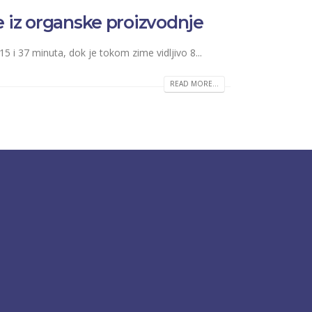
e iz organske proizvodnje
15 i 37 minuta, dok je tokom zime vidljivo 8...
READ MORE...