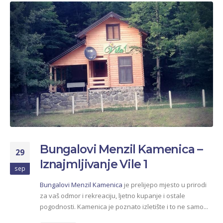
Bungalovi Menzil Kamenica –
29
Iznajmljivanje Vile 1
sep
Bungalovi Menzil Kamenica
je prelijepo mjesto u prirodi
za vaš odmor i rekreaciju, ljetno kupanje i ostale
pogodnosti. Kamenica je poznato izletište i to ne samo...