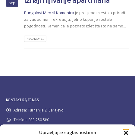
Iznajmljivanje apartmana
sep
Bungalovi Menzil Kamenica
je prelijepo mjesto u prirodi
za vaš odmor i rekreaciju, ljetno kupanje i ostale
pogodnosti. Kamenica je poznato izletište i to ne samo...
READ MORE...
KONTAKTIRAJTE NAS
Adresa:
Turhanija 2, Sarajevo
Telefon:
033 250 580
Email:
info@pravilider.ba
Upravljajte saglasnostima