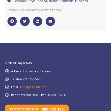
Oznake:
Javni pozivi
,
ruralni turizam
,
turizam
Podijeli na društvenim mrežama:
KONTAKTIRAJTE NAS
Adresa:
Turhanija 2, Sarajevo
Telefon:
033 250 580
Email:
info@pravilider.ba
Radno Vrijeme:
Pon - Pet / 08:00 - 16:30
080 022 336
Besplatna info linija: