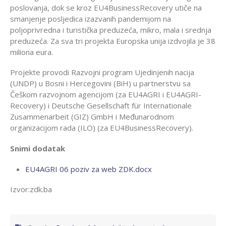
poslovanja, dok se kroz EU4BusinessRecovery utiče na
smanjenje posljedica izazvanih pandemijom na
poljoprivredna i turistička preduzeća, mikro, mala i srednja
preduzeća. Za sva tri projekta Europska unija izdvojila je 38
miliona eura.
Projekte provodi Razvojni program Ujedinjenih nacija
(UNDP) u Bosni i Hercegovini (BiH) u partnerstvu sa
Češkom razvojnom agencijom (za EU4AGRI i EU4AGRI-
Recovery) i Deutsche Gesellschaft für Internationale
Zusammenarbeit (GIZ) GmbH i Međunarodnom
organizacijom rada (ILO) (za EU4BusinessRecovery).
Snimi dodatak
EU4AGRI 06 poziv za web ZDK.docx
Izvor:zdk.ba