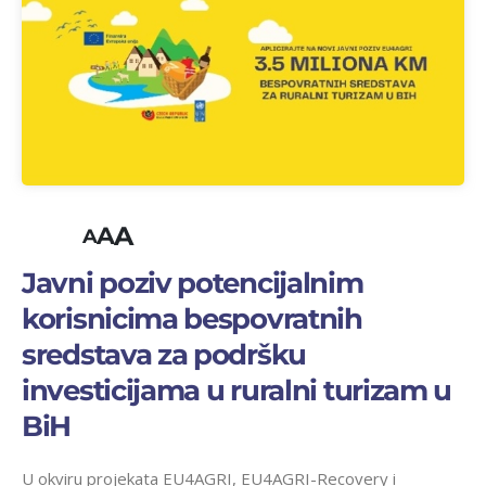
A
A
A
Javni poziv potencijalnim
korisnicima bespovratnih
sredstava za podršku
investicijama u ruralni turizam u
BiH
U okviru projekata EU4AGRI, EU4AGRI-Recovery i