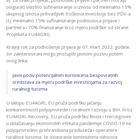
osigurati vlastito sufinansiranje u iznosu od minimalno 15%
ukupnog iznosa prihvatljivih troškova investicije bez PDV-a
(tj. minimalno 15% sufinansiranje podnosioca prijave i
partnera i 70% finansiranje kroz mjeru podrške od strane
Projekata EU4AGRI).
Krajnji rok za podnošenje prijava je 07. mart 2022. godine.
Svi zainteresirani mogu pristupiti javnom pozivu putem
ovog linka:
Javni poziv potencijalnim korisnicima bespovratnih
sredstava za mjeru podrške investicijama za razvoj
ruralnog turizma
U sklopu EU4AGRI, EU pruža podršku jačanju
konkurentnosti poljoprivrede i ruralnom razvoju u BiH. Kroz
EU4AGRI-Recovery, EU pruža podršku Bosni i Hercegovini
u ublažavanju ekonomskih efekata pandemije COVID-19 na
poljoprivredno-prehrambena preduzeća i operatere
ruralnog turizma, te osiguranje kontinuiteta njihovog