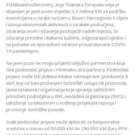
EU4BusinessRecovery, koje finansira Evropska unija je
objavljen je javni poziv vrijedan 3,5 miliona KM za podršku
investicijama u ruralni turizam u Bosni i Hercegovini s ciljem
razvoja ekonomskih aktivnosti u ruralnim područjima,
stvaranja novih i očuvanja postojećih radnih mjesta, te
očuvanja prirodne i kulturne baštine, odgovarajući ujedno i
na potrebe za oporavkom od krize prouzrokovane COVID-
19 pandemijom.
Na javni poziv se mogu prijaviti isključivo partnerstva koja
čine podnosilac prijave i minimalno dva partnera. Podnosilac
prijave može biti jedinica lokalne samouprave, preduzeće ili
obrt koji se bavi pružanjem turističkih usluga i/ili proizvoda,
javna ustanova i organizacija koja upravlja zaštićenim
prirodnim područjima u BiH, nevladina organizacija (NVO) i
udruženje sa iskustvom u vođenju projekata razvoja i
promocije turističke ponude.
Svaki podnosilac prijave može aplicirati za bespovratna
sredstva u iznosu od 50.000 KM do 250.000 KM (bez PDV-
a). Za svaki projekat, podnosilac prijave i partneri moraju