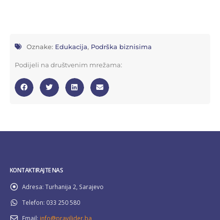
Oznake:
Edukacija
,
Podrška biznisima
Podijeli na društvenim mrežama:
KONTAKTIRAJTE NAS
Adresa:
Turhanija 2, Sarajevo
Telefon:
033 250 580
Email:
info@pravilider.ba