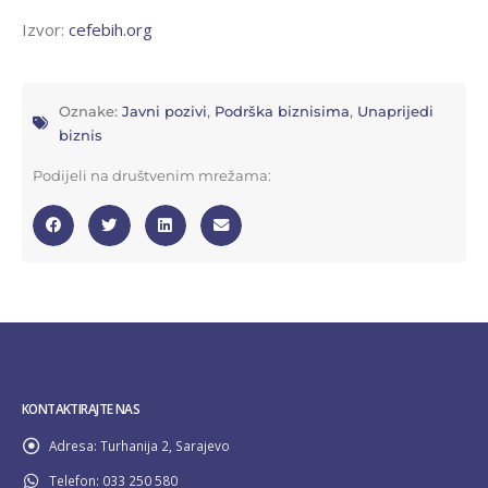
Izvor:
cefebih.org
Oznake:
Javni pozivi
,
Podrška biznisima
,
Unaprijedi
biznis
Podijeli na društvenim mrežama:
KONTAKTIRAJTE NAS
Adresa:
Turhanija 2, Sarajevo
Telefon:
033 250 580