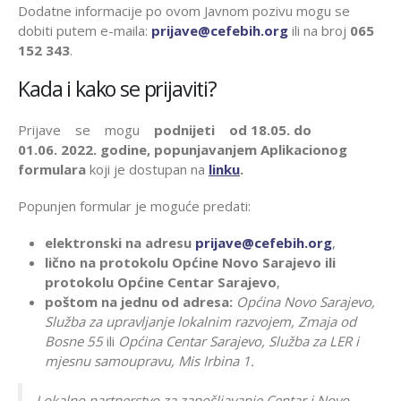
Dodatne informacije po ovom Javnom pozivu mogu se
dobiti putem e-maila:
prijave@cefebih.org
ili na broj
065
152 343
.
Kada i kako se prijaviti?
Prijave se mogu
podnijeti od 18.05. do
01.06.
2022. godine,
popunjavanjem Aplikacionog
formulara
koji je dostupan na
linku
.
Popunjen formular je moguće predati:
elektronski na adresu
prijave@cefebih.org
,
lično na protokolu Općine Novo Sarajevo ili
protokolu Općine Centar Sarajevo
,
poštom na jednu od adresa:
Općina Novo Sarajevo,
Služba za upravljanje lokalnim razvojem, Zmaja od
Bosne 55
ili
Općina Centar Sarajevo, Služba za LER i
mjesnu samoupravu, Mis Irbina 1.
Lokalno partnerstvo za zapošljavanje Centar i Novo