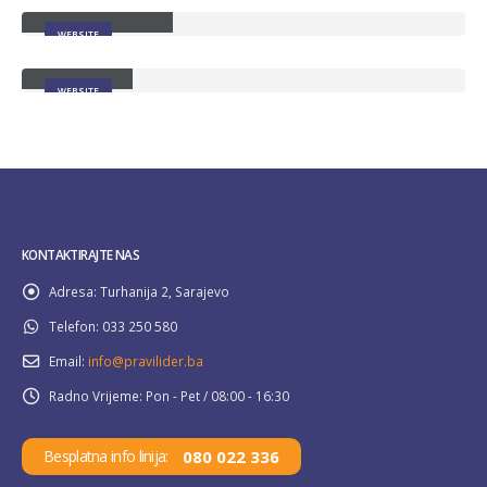
Porto Branding
WEBSITE
Carousel
WEBSITE
KONTAKTIRAJTE NAS
Adresa:
Turhanija 2, Sarajevo
Telefon:
033 250 580
Email:
info@pravilider.ba
Radno Vrijeme:
Pon - Pet / 08:00 - 16:30
080 022 336
Besplatna info linija: