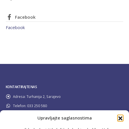
Facebook
Facebook
KONTAKTIRAJTE NAS
Adresa:
Turhanija 2, Sarajevo
Telefon:
033 250 580
Email:
info@pravilider.ba
Upravljajte saglasnostima
Radno Vrijeme:
Pon - Pet / 08:00 - 16:30