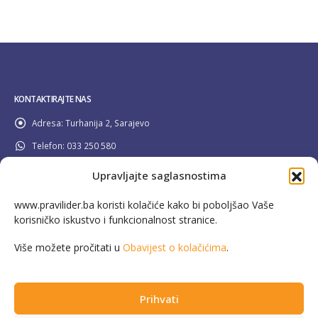
KONTAKTIRAJTE NAS
Adresa:
Turhanija 2, Sarajevo
Telefon:
033 250 580
Email:
info@pravilider.ba
Upravljajte saglasnostima
Radno Vrijeme:
Pon - Pet / 08:00 - 16:30
www.pravilider.ba koristi kolačiće kako bi poboljšao Vaše
korisničko iskustvo i funkcionalnost stranice.
080 022 336
Besplatna info linija:
Više možete pročitati u
Obavijest o kolačićima
.
Prihvati