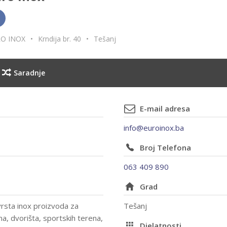
O INOX
•
Krndija br. 40
•
Tešanj
Saradnje
E-mail adresa
info@euroinox.ba
Broj Telefona
063 409 890
Grad
rsta inox proizvoda za
Tešanj
a, dvorišta, sportskih terena,
Djelatnosti