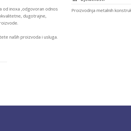
da od inoxa ,odgovoran odnos
Proizvodnja metalnih konstrukci
okvalitetne, dugotrajne,
proizvode.
tete naših proizvoda i usluga.