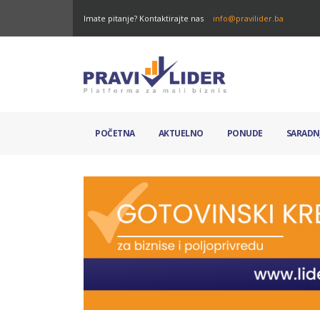
Imate pitanje? Kontaktirajte nas
info@pravilider.ba
POČETNA
AKTUELNO
PONUDE
SARADN