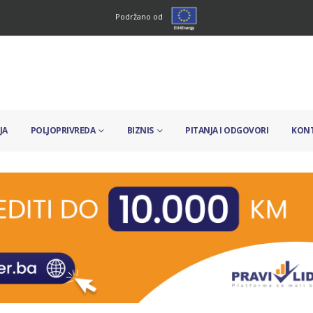
Podržano od
JA
POLJOPRIVREDA
BIZNIS
PITANJA I ODGOVORI
KON